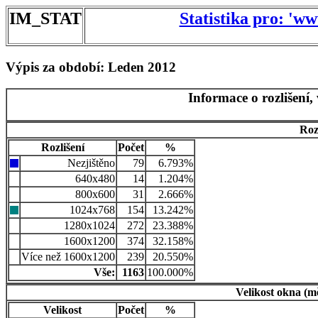
IM_STAT
Statistika pro: 'w
Výpis za období: Leden 2012
Informace o rozlišení,
Roz
Rozlišení
Počet
%
Nezjištěno
79
6.793%
640x480
14
1.204%
800x600
31
2.666%
1024x768
154
13.242%
1280x1024
272
23.388%
1600x1200
374
32.158%
Více než 1600x1200
239
20.550%
Vše:
1163
100.000%
Velikost okna (m
Velikost
Počet
%