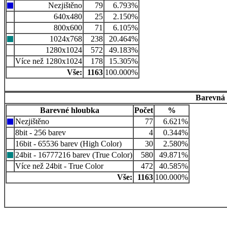
Nezjištěno
79
6.793%
640x480
25
2.150%
800x600
71
6.105%
1024x768
238
20.464%
1280x1024
572
49.183%
Více než 1280x1024
178
15.305%
Vše:
1163
100.000%
Barevná 
Barevné hloubka
Počet
%
Nezjištěno
77
6.621%
8bit - 256 barev
4
0.344%
16bit - 65536 barev (High Color)
30
2.580%
24bit - 16777216 barev (True Color)
580
49.871%
Více než 24bit - True Color
472
40.585%
Vše:
1163
100.000%