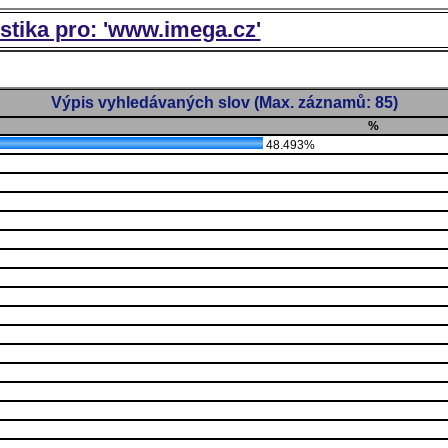
istika pro: 'www.imega.cz'
Výpis vyhledávaných slov (Max. záznamů: 85)
%
48.493%