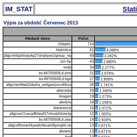
IM_STAT
Stat
Výpis za období: Červenec 2013
Hledané slovo
Počet
-Ostatni-
724
hlaholice
61
4.086%
afqjcnhlbphlsep4p27xhqhpye2gmup_nq
49
3.282%
szn-hp
43
2.880%
vody
34
2.277%
bv.48705608,d.yms
31
2.076%
bv.48705608,d.bge
27
1.808%
afqjcnemfswj3zkpha_wvlgaoiyucv66ua
26
1.741%
abeceda
20
1.340%
images
19
1.273%
akváriu
18
1.206%
klávesnice
16
1.072%
afqjcne21xscpftt3wyf37nhssbhfzmcta
15
1.005%
bv.48705608,d.zwu
14
0.938%
afqjcnfhhow44ywdlrrlkoahi6pmq6h-iw
13
0.871%
akvariu
13
0.871%