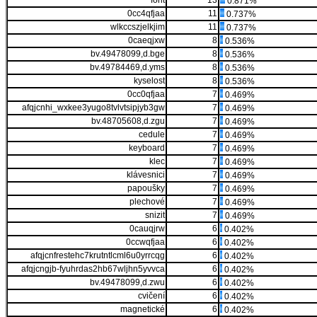
font
13
0.871%
0cc4qfjaa
11
0.737%
wlkccszjelkjim
11
0.737%
0caeqjxw
8
0.536%
bv.49478099,d.bge
8
0.536%
bv.49784469,d.yms
8
0.536%
kyselost
8
0.536%
0cc0qfjaa
7
0.469%
afqjcnhi_wxkee3yugo8tvlvtsipjyb3gw
7
0.469%
bv.48705608,d.zgu
7
0.469%
cedule
7
0.469%
keyboard
7
0.469%
klec
7
0.469%
klávesnici
7
0.469%
papoušky
7
0.469%
plechové
7
0.469%
snizit
7
0.469%
0cauqjrw
6
0.402%
0ccwqfjaa
6
0.402%
afqjcnfrestehc7krutntlcml6u0yrrcqg
6
0.402%
afqjcngjb-fyuhrdas2hb67wljhn5yvvca
6
0.402%
bv.49478099,d.zwu
6
0.402%
cvičení
6
0.402%
magnetické
6
0.402%