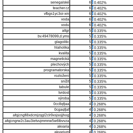
senegalské
6
0.402%
teacher.cz
6
0.402%
vfbgs1yc3oi-xm
6
0.402%
voda
6
0.402%
vodu
6
0.402%
altgr
5
0.335%
bv.49478099,d.yms
5
0.335%
glagolitic
5
0.335%
hlaholika
5
0.335%
kvalita
5
0.335%
magnetická
5
0.335%
plechových
5
0.335%
programatorska
5
0.335%
rozložení
5
0.335%
snížit
5
0.335%
tabule
5
0.335%
tvrdost
5
0.335%
výroba
5
0.335%
0cc8qfjaa
4
0.268%
0cgaqfjaf
4
0.268%
afqjcngfi8xdcmjzqgl2clr9xsjsojjhog
4
0.268%
afqjcngrw2c3au3ietvujmmnw5w6tbvvza
4
0.268%
akvaria
4
0.268%
akvarium
4
0.268%