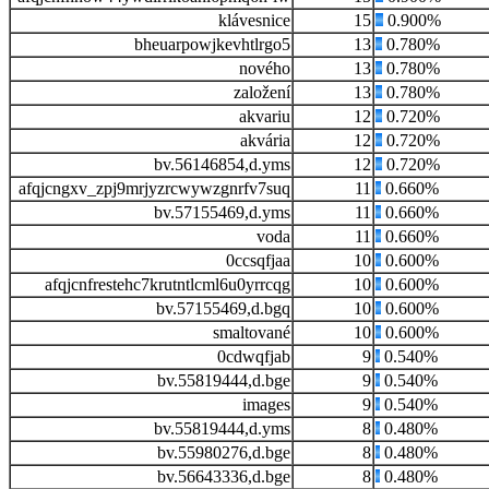
klávesnice
15
0.900%
bheuarpowjkevhtlrgo5
13
0.780%
nového
13
0.780%
založení
13
0.780%
akvariu
12
0.720%
akvária
12
0.720%
bv.56146854,d.yms
12
0.720%
afqjcngxv_zpj9mrjyzrcwywzgnrfv7suq
11
0.660%
bv.57155469,d.yms
11
0.660%
voda
11
0.660%
0ccsqfjaa
10
0.600%
afqjcnfrestehc7krutntlcml6u0yrrcqg
10
0.600%
bv.57155469,d.bgq
10
0.600%
smaltované
10
0.600%
0cdwqfjab
9
0.540%
bv.55819444,d.bge
9
0.540%
images
9
0.540%
bv.55819444,d.yms
8
0.480%
bv.55980276,d.bge
8
0.480%
bv.56643336,d.bge
8
0.480%