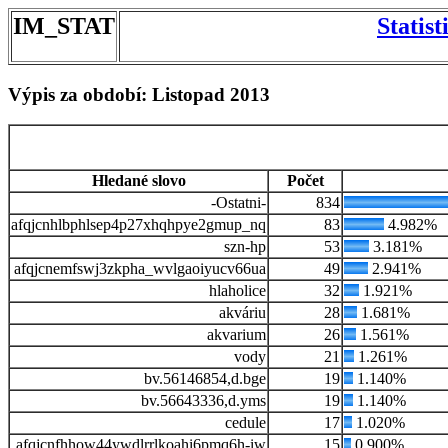
IM_STAT
Statis
Výpis za období: Listopad 2013
Hledané slovo
Počet
-Ostatni-
834
afqjcnhlbphlsep4p27xhqhpye2gmup_nq
83
4.982%
szn-hp
53
3.181%
afqjcnemfswj3zkpha_wvlgaoiyucv66ua
49
2.941%
hlaholice
32
1.921%
akváriu
28
1.681%
akvarium
26
1.561%
vody
21
1.261%
bv.56146854,d.bge
19
1.140%
bv.56643336,d.yms
19
1.140%
cedule
17
1.020%
afqjcnfhhow44ywdlrrlkoahi6pmq6h-iw
15
0.900%