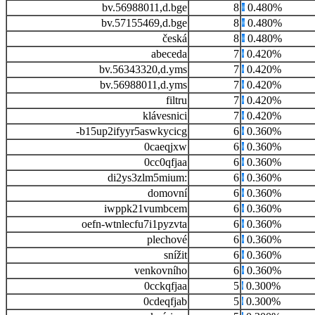
bv.56988011,d.bge
8
0.480%
bv.57155469,d.bge
8
0.480%
česká
8
0.480%
abeceda
7
0.420%
bv.56343320,d.yms
7
0.420%
bv.56988011,d.yms
7
0.420%
filtru
7
0.420%
klávesnici
7
0.420%
-b15up2ifyyr5aswkycicg
6
0.360%
0caeqjxw
6
0.360%
0cc0qfjaa
6
0.360%
di2ys3zlm5mium:
6
0.360%
domovní
6
0.360%
iwppk21vumbcem
6
0.360%
oefn-wtnlecfu7i1pyzvta
6
0.360%
plechové
6
0.360%
snížit
6
0.360%
venkovního
6
0.360%
0cckqfjaa
5
0.300%
0cdeqfjab
5
0.300%