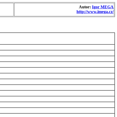
Autor:
Igor MEGA
http://www.imega.cz/