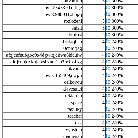
akvárium
5
0.300%
bv.56343320,d.bge
5
0.300%
bv.56988011,d.bgq
5
0.300%
rozložení
5
0.300%
snizit
5
0.300%
tvrdost
5
0.300%
0cdaqfjaa
4
0.240%
0cf4qfjag
4
0.240%
afqjcnfnubgoq9x4dgwiqjeriwa6hleuiw
4
0.240%
afqjcnhjoxkujcfasbzuef1lp3bc8x4f-g
4
0.240%
akvaria
4
0.240%
bv.57155469,d.zgu
4
0.240%
celkovou
4
0.240%
klavesnici
4
0.240%
reklamní
4
0.240%
space
4
0.240%
tabulky
4
0.240%
teacher
4
0.240%
tisk
4
0.240%
vyústěni
4
0.240%
znamenaji
4
0.240%