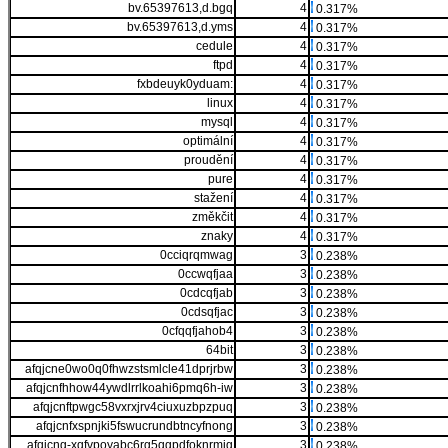
bv.65397613,d.bgq
4
0.317%
bv.65397613,d.yms
4
0.317%
cedule
4
0.317%
ftpd
4
0.317%
fxbdeuyk0yduam:
4
0.317%
linux
4
0.317%
mysql
4
0.317%
optimální
4
0.317%
proudění
4
0.317%
pure
4
0.317%
stažení
4
0.317%
změkčit
4
0.317%
znaky
4
0.317%
0cciqrqmwag
3
0.238%
0ccwqfjaa
3
0.238%
0cdcqfjab
3
0.238%
0cdsqfjac
3
0.238%
0cfqqfjahob4
3
0.238%
64bit
3
0.238%
afqjcne0wo0q0fhwzstsmlcle41dprjrbw
3
0.238%
afqjcnfhhow44ywdlrrlkoahi6pmq6h-iw
3
0.238%
afqjcnftpwgc58vxrxjrv4ciuxuzbpzpuq
3
0.238%
afqjcnfxspnjki5fswucrundbtncyfnong
3
0.238%
afqjcng-xqfvpoyabc6rg5qgpdfoknrmig
3
0.238%