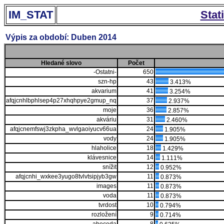
IM_STAT
Stat
Výpis za období: Duben 2014
Hledané slovo
Počet
-Ostatni-
650
szn-hp
43
3.413%
akvarium
41
3.254%
afqjcnhlbphlsep4p27xhqhpye2gmup_nq
37
2.937%
moje
36
2.857%
akváriu
31
2.460%
afqjcnemfswj3zkpha_wvlgaoiyucv66ua
24
1.905%
vody
24
1.905%
hlaholice
18
1.429%
klávesnice
14
1.111%
snížit
12
0.952%
afqjcnhi_wxkee3yugo8tvlvtsipjyb3gw
11
0.873%
images
11
0.873%
voda
11
0.873%
tvrdost
10
0.794%
rozložení
9
0.714%