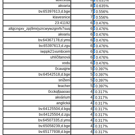
abeceda
8
0.635%
akvaria
8
0.635%
bv.65397613,d.bge
7
0.556%
klavesnice
7
0.556%
23:41192
6
0.476%
afqjcngxv_zpj9mrjyzrcwywzgnrfv7suq
6
0.476%
akvariu
6
0.476%
bv.64367178,d.yms
6
0.476%
bv.65397613,d.zgu
6
0.476%
iwppk21vumbcem
6
0.476%
uhličitanová
6
0.476%
vodu
6
0.476%
0cauqjrw
5
0.397%
bv.64542518,d.bge
5
0.397%
snížení
5
0.397%
teacher
5
0.397%
0cckqfjaaoao
4
0.317%
akvárium
4
0.317%
anglická
4
0.317%
bv.64125504,d.bgq
4
0.317%
bv.64125504,d.zgu
4
0.317%
bv.64507335,d.yms
4
0.317%
bv.65058239,d.bge
4
0.317%
bv.65177938,d.bge
4
0.317%