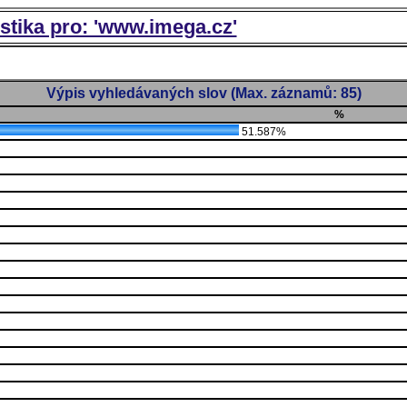
istika pro: 'www.imega.cz'
Výpis vyhledávaných slov (Max. záznamů: 85)
%
51.587%