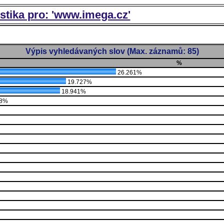
istika pro: 'www.imega.cz'
Výpis vyhledávaných slov (Max. záznamů: 85)
%
26.261%
19.727%
18.941%
98%