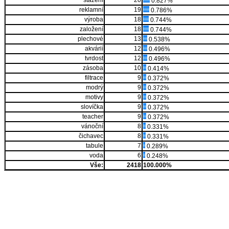
stažení
20
0.827%
reklamní
19
0.786%
výroba
18
0.744%
založení
18
0.744%
plechové
13
0.538%
akvárií
12
0.496%
tvrdost
12
0.496%
zásoba
10
0.414%
filtrace
9
0.372%
modrý
9
0.372%
motivy
9
0.372%
slovíčka
9
0.372%
teacher
9
0.372%
vánoční
8
0.331%
čichavec
8
0.331%
tabule
7
0.289%
voda
6
0.248%
Vše:
2418
100.000%