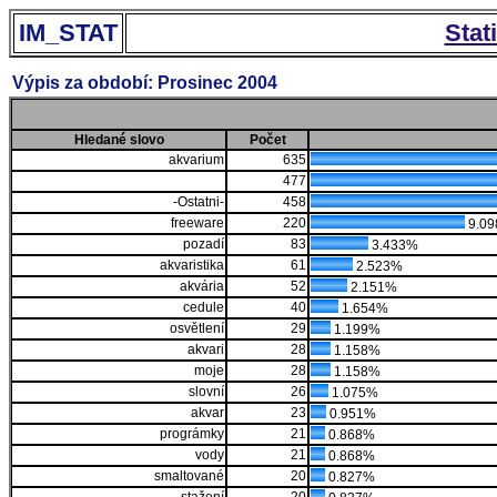
IM_STAT
Stat
Výpis za období: Prosinec 2004
Hledané slovo
Počet
akvarium
635
477
-Ostatni-
458
freeware
220
9.0
pozadí
83
3.433%
akvaristika
61
2.523%
akvária
52
2.151%
cedule
40
1.654%
osvětlení
29
1.199%
akvari
28
1.158%
moje
28
1.158%
slovní
26
1.075%
akvar
23
0.951%
prográmky
21
0.868%
vody
21
0.868%
smaltované
20
0.827%