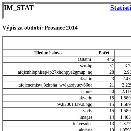
IM_STAT
Statis
Výpis za období: Prosinec 2014
Hledané slovo
Počet
-Ostatni-
446
szn-hp
31
3.
afqjcnhlbphlsep4p27xhqhpye2gmup_nq
28
2.9
akváriu
23
2.4
afqjcnemfswj3zkpha_wvlgaoiyucv66ua
21
2.2
tabule
20
2.11
akvariu
15
1.58
bv.82001339,d.bgq
15
1.58
vody
15
1.58
images
14
1.48
klávesnice
13
1.37
akvária
10
1.059