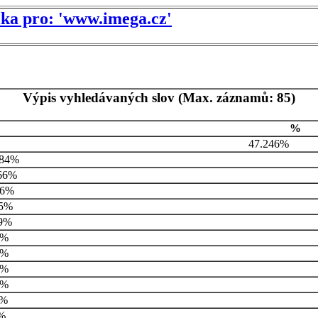
tika pro: 'www.imega.cz'
Výpis vyhledávaných slov (Max. záznamů: 85)
%
47.246%
284%
66%
36%
25%
9%
9%
9%
9%
3%
7%
%