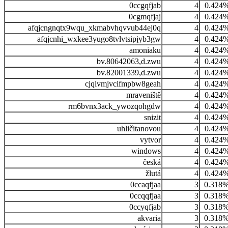
0ccgqfjab
4
0.424
0cgmqfjaj
4
0.424
afqjcngnqtx9wqu_xkmabvhqvvub44ej0q
4
0.424
afqjcnhi_wxkee3yugo8tvlvtsipjyb3gw
4
0.424
amoniaku
4
0.424
bv.80642063,d.zwu
4
0.424
bv.82001339,d.zwu
4
0.424
cjqivmjvcifmpbw8geah
4
0.424
mraveniště
4
0.424
rm6bvnx3ack_ywozqohgdw
4
0.424
snizit
4
0.424
uhličitanovou
4
0.424
vytvor
4
0.424
windows
4
0.424
česká
4
0.424
žlutá
4
0.424
0ccaqfjaa
3
0.318
0ccqqfjaa
3
0.318
0ccyqfjab
3
0.318
akvaria
3
0.318