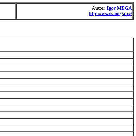
Autor:
Igor MEGA
http://www.imega.cz/