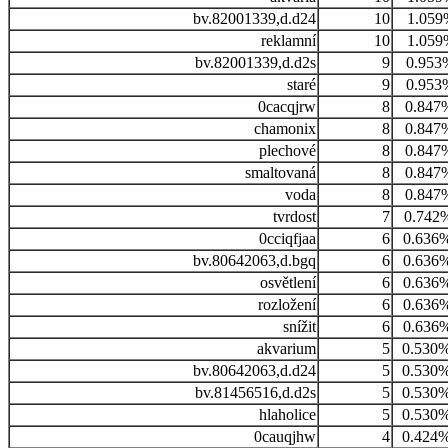
bv.82001339,d.d24
10
1.059
reklamní
10
1.059
bv.82001339,d.d2s
9
0.953
staré
9
0.953
0cacqjrw
8
0.847
chamonix
8
0.847
plechové
8
0.847
smaltovaná
8
0.847
voda
8
0.847
tvrdost
7
0.742
0cciqfjaa
6
0.636
bv.80642063,d.bgq
6
0.636
osvětlení
6
0.636
rozložení
6
0.636
snížit
6
0.636
akvarium
5
0.530
bv.80642063,d.d24
5
0.530
bv.81456516,d.d2s
5
0.530
hlaholice
5
0.530
0cauqjhw
4
0.424