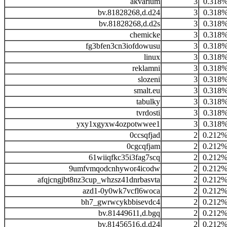
akvárium
3
0.318
bv.81828268,d.d24
3
0.318
bv.81828268,d.d2s
3
0.318
chemicke
3
0.318
fg3bfen3cn3iofdowusu
3
0.318
linux
3
0.318
reklamni
3
0.318
slozeni
3
0.318
smalt.eu
3
0.318
tabulky
3
0.318
tvrdosti
3
0.318
yxy1xgyxw4ozpotwwee1
3
0.318
0ccsqfjad
2
0.212
0cgcqfjam
2
0.212
61wiiqfkc35i3fag7scq
2
0.212
9umfvmqodcnhywor4icodw
2
0.212
afqjcngjbt8nz3cup_whzsz41dnrbasvta
2
0.212
azd1-0y0wk7vcfl6woca
2
0.212
bh7_gwrwcykbbisevdc4
2
0.212
bv.81449611,d.bgq
2
0.212
bv.81456516,d.d24
2
0.212