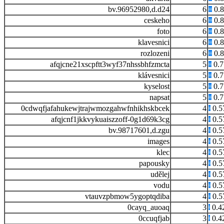
bv.96952980,d.d24
6
0.
ceskeho
6
0.
foto
6
0.
klavesnici
6
0.
rozlozeni
6
0.
afqjcne21xscpftt3wyf37nhssbhfzmcta
5
0.
klávesnici
5
0.
kyselost
5
0.
napsat
5
0.
0cdwqfjafahukewjtrajwmozgahwfnhikhskbcek
4
0.5
afqjcnf1jkkvykuaiszzoff-0g1d69k3cg
4
0.5
bv.98717601,d.zgu
4
0.5
images
4
0.5
klec
4
0.5
papousky
4
0.5
udělej
4
0.5
vodu
4
0.5
vtauvzpbmow5ygoptqdiba
4
0.5
0cayq_auoaq
3
0.4
0ccuqfjab
3
0.4