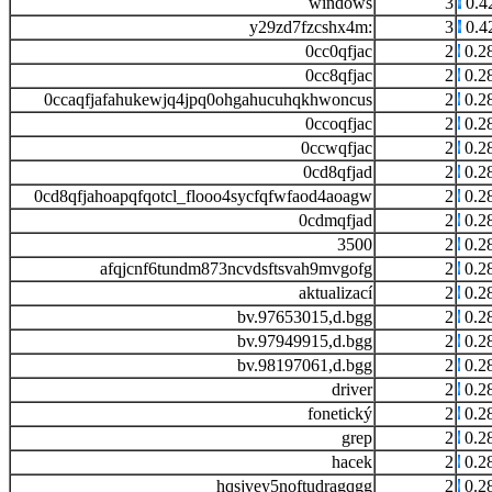
windows
3
0.4
y29zd7fzcshx4m:
3
0.4
0cc0qfjac
2
0.2
0cc8qfjac
2
0.2
0ccaqfjafahukewjq4jpq0ohgahucuhqkhwoncus
2
0.2
0ccoqfjac
2
0.2
0ccwqfjac
2
0.2
0cd8qfjad
2
0.2
0cd8qfjahoapqfqotcl_flooo4sycfqfwfaod4aoagw
2
0.2
0cdmqfjad
2
0.2
3500
2
0.2
afqjcnf6tundm873ncvdsftsvah9mvgofg
2
0.2
aktualizací
2
0.2
bv.97653015,d.bgg
2
0.2
bv.97949915,d.bgg
2
0.2
bv.98197061,d.bgg
2
0.2
driver
2
0.2
fonetický
2
0.2
grep
2
0.2
hacek
2
0.2
hqsjvey5noftudragqgg
2
0.2