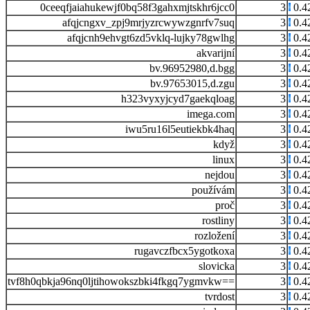
0ceeqfjaiahukewjf0bq58f3gahxmjtskhr6jcc0
3
0.4
afqjcngxv_zpj9mrjyzrcwywzgnrfv7suq
3
0.4
afqjcnh9ehvgt6zd5vklq-lujky78gwlhg
3
0.4
akvarijní
3
0.4
bv.96952980,d.bgg
3
0.4
bv.97653015,d.zgu
3
0.4
h323vyxyjcyd7gaekqloag
3
0.4
imega.com
3
0.4
iwu5ru16l5eutiekbk4haq
3
0.4
když
3
0.4
linux
3
0.4
nejdou
3
0.4
používám
3
0.4
proč
3
0.4
rostliny
3
0.4
rozložení
3
0.4
rugavczfbcx5ygotkoxa
3
0.4
slovicka
3
0.4
tvf8h0qbkja96nq0ljtihowokszbki4fkgq7ygmvkw==
3
0.4
tvrdost
3
0.4