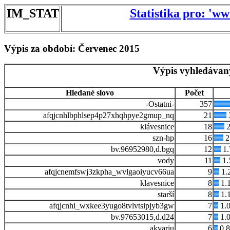
IM_STAT
Statistika pro: 'w
Výpis za období: Červenec 2015
Výpis vyhledávan
Hledané slovo
Počet
-Ostatni-
357
afqjcnhlbphlsep4p27xhqhpye2gmup_nq
21
klávesnice
18
2
szn-hp
16
2
bv.96952980,d.bgq
12
1.
vody
11
1.
afqjcnemfswj3zkpha_wvlgaoiyucv66ua
9
1.
klavesnice
8
1.
starší
8
1.
afqjcnhi_wxkee3yugo8tvlvtsipjyb3gw
7
1.
bv.97653015,d.d24
7
1.
akvariu
6
0.