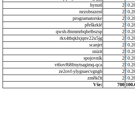
hynutí
2
0.2
nezobrazení
2
0.2
programatorske
2
0.2
přeškrklé
2
0.2
qwsh-8nmmrbqhelbszsp
2
0.2
rkx4tbqklxjqnv22u5jg
2
0.2
scanjet
2
0.2
snizit
2
0.2
spojovník
2
0.2
vt6ovf68fmytsagimq-qca
2
0.2
ze2ovf-ylygsuecvgngb
2
0.2
změkčit
2
0.2
Vše:
700
100