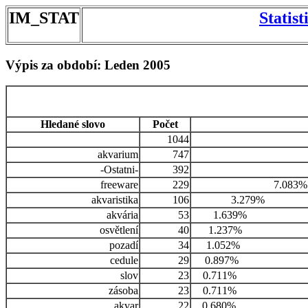
IM_STAT
Statis
Výpis za období: Leden 2005
Hledané slovo
Počet
1044
akvarium
747
-Ostatni-
392
freeware
229
7.083%
akvaristika
106
3.279%
akvária
53
1.639%
osvětlení
40
1.237%
pozadí
34
1.052%
cedule
29
0.897%
slov
23
0.711%
zásoba
23
0.711%
akvar
22
0.680%