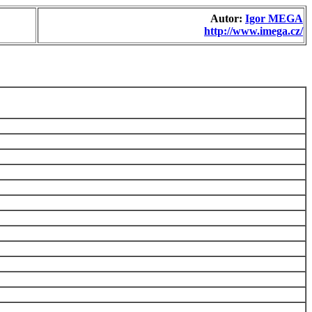
Autor:
Igor MEGA
http://www.imega.cz/