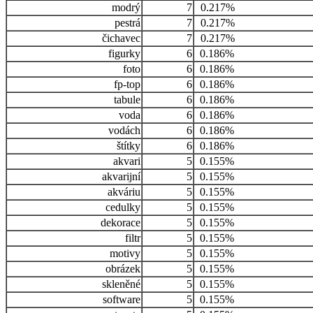
modrý
7
0.217%
pestrá
7
0.217%
čichavec
7
0.217%
figurky
6
0.186%
foto
6
0.186%
fp-top
6
0.186%
tabule
6
0.186%
voda
6
0.186%
vodách
6
0.186%
štítky
6
0.186%
akvari
5
0.155%
akvarijní
5
0.155%
akváriu
5
0.155%
cedulky
5
0.155%
dekorace
5
0.155%
filtr
5
0.155%
motivy
5
0.155%
obrázek
5
0.155%
skleněné
5
0.155%
software
5
0.155%