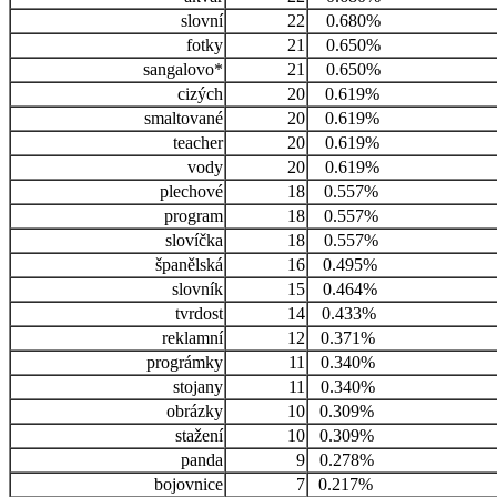
slovní
22
0.680%
fotky
21
0.650%
sangalovo*
21
0.650%
cizých
20
0.619%
smaltované
20
0.619%
teacher
20
0.619%
vody
20
0.619%
plechové
18
0.557%
program
18
0.557%
slovíčka
18
0.557%
španělská
16
0.495%
slovník
15
0.464%
tvrdost
14
0.433%
reklamní
12
0.371%
prográmky
11
0.340%
stojany
11
0.340%
obrázky
10
0.309%
stažení
10
0.309%
panda
9
0.278%
bojovnice
7
0.217%