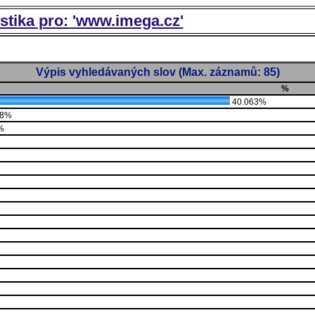
istika pro: 'www.imega.cz'
Výpis vyhledávaných slov (Max. záznamů: 85)
%
40.063%
38%
%