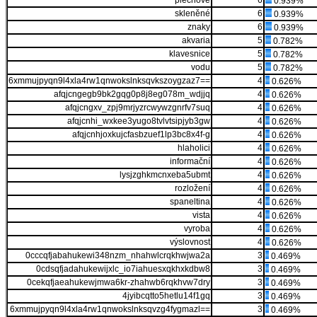
plechové
6
0.939%
skleněné
6
0.939%
znaky
6
0.939%
akvaria
5
0.782%
klavesnice
5
0.782%
vodu
5
0.782%
6xmmujpyqn9l4xla4rw1qnwokslnksqvkszoygzaz7==
4
0.626%
afqjcngegb9bk2gqg0p8j8eg078m_wdjjq
4
0.626%
afqjcngxv_zpj9mrjyzrcwywzgnrfv7suq
4
0.626%
afqjcnhi_wxkee3yugo8tvlvtsipjyb3gw
4
0.626%
afqjcnhjoxkujcfasbzuef1lp3bc8x4f-g
4
0.626%
hlaholici
4
0.626%
informační
4
0.626%
lysjzghkmcnxeba5ubmt
4
0.626%
rozložení
4
0.626%
spaneltina
4
0.626%
vista
4
0.626%
vyroba
4
0.626%
výslovnost
4
0.626%
0cccqfjabahukewi348nzm_nhahwlcrqkhwjwa2a
3
0.469%
0cdsqfjadahukewijxlc_io7iahuesxqkhxkdbw8
3
0.469%
0cekqfjaeahukewjmwa6kr-zhahwb6rqkhvw7dry
3
0.469%
4jyibcqtto5hetlu14f1gq
3
0.469%
6xmmujpyqn9l4xla4rw1qnwokslnksqvzg4fygmazl==
3
0.469%