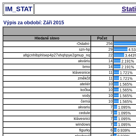
IM_STAT
Stat
Výpis za období: Záři 2015
Hledané slovo
Počet
-Ostatni-
256
szn-hp
29
4.5
afqjcnhlbphlsep4p27xhqhpye2gmup_nq
22
3.443
akváriu
14
2.191%
brno
14
2.191%
klávesnice
11
1.721%
změkčit
11
1.721%
ateliér
10
1.565%
kočka
10
1.565%
vody
10
1.565%
černá
10
1.565%
akvariu
7
1.095%
cedule
7
1.095%
klávesnici
7
1.095%
windows
7
1.095%
figurky
6
0.939%