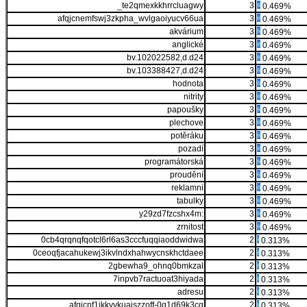
_te2qmexkkhrrcluagwy
3
0.469%
afqjcnemfswj3zkpha_wvlgaoiyucv66ua
3
0.469%
akvárium
3
0.469%
anglické
3
0.469%
bv.102022582,d.d24
3
0.469%
bv.103388427,d.d24
3
0.469%
hodnota
3
0.469%
nitrity
3
0.469%
papoušky
3
0.469%
plechove
3
0.469%
potěráku
3
0.469%
pozadí
3
0.469%
programátorská
3
0.469%
proudění
3
0.469%
reklamni
3
0.469%
tabulky
3
0.469%
y29zd7fzcshx4m:
3
0.469%
zrnitost
3
0.469%
0cb4qrqnqfqotcl6rl6as3cccfuqqiaoddwidwa
2
0.313%
0ceoqfjacahukewj3ikvlndxhahwycnskhctdaee
2
0.313%
2gbewha9_ohnq0bmkzal
2
0.313%
7inpvb7ractuoat3hiyada
2
0.313%
adresu
2
0.313%
afqjcnf1jkkvykuaiszzoff-0g1d69k3cg
2
0.313%