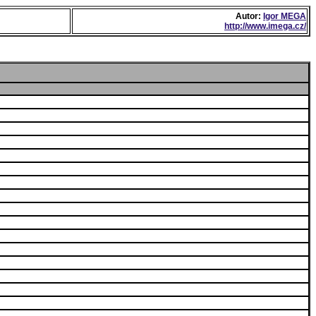
Autor:
Igor MEGA
http://www.imega.cz/