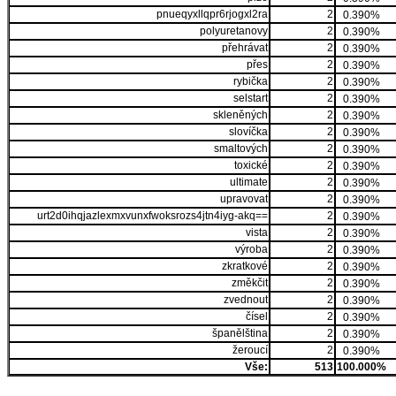
pnueqyxllqpr6rjogxl2ra
2
0.390%
polyuretanovy
2
0.390%
přehrávat
2
0.390%
přes
2
0.390%
rybička
2
0.390%
selstart
2
0.390%
skleněných
2
0.390%
slovíčka
2
0.390%
smaltových
2
0.390%
toxické
2
0.390%
ultimate
2
0.390%
upravovat
2
0.390%
urt2d0ihqjazlexmxvunxfwoksrozs4jtn4iyg-akq==
2
0.390%
vista
2
0.390%
výroba
2
0.390%
zkratkové
2
0.390%
změkčit
2
0.390%
zvednout
2
0.390%
čísel
2
0.390%
španělština
2
0.390%
žeroucí
2
0.390%
Vše:
513
100.000%