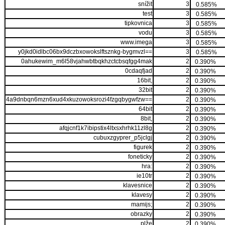
snížit
3
0.585%
test
3
0.585%
tipkovnica
3
0.585%
vodu
3
0.585%
www.imega
3
0.585%
y0jkd0idlbc06bx9dczbxowokslftsznkg-bygmvzl==
3
0.585%
0ahukewim_m6l58vjahwbtbqkhzctcbsqfgg4mak
2
0.390%
0cdaqfjad
2
0.390%
16bit,
2
0.390%
32bit
2
0.390%
4a9dnbqn6mzn6xud4xkuzowoksrozi4fzgqbygwfzw==
2
0.390%
64bit
2
0.390%
8bit,
2
0.390%
afqjcnf1k7ibipstix4ltxsxhrhk11zl8g
2
0.390%
cubuxzgyprer_p5jclgj
2
0.390%
figurek
2
0.390%
foneticky
2
0.390%
hra:
2
0.390%
ie10tr
2
0.390%
klavesnice
2
0.390%
klavesy
2
0.390%
mamijs;
2
0.390%
obrazky
2
0.390%
plže
2
0.390%