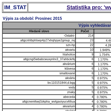
IM_STAT
Statistika pro: '
Výpis za období: Prosinec 2015
Výpis vyhledávan
Hledané slovo
Počet
-Ostatni-
214
afqjcnhlbphlsep4p27xhqhpye2gmup_nq
23
4.4
szn-hp
22
4.2
akvariu
10
1.949%
hlaholice
9
1.754%
afqjcngi5wbabcwuxynlrx3_37ahbckrfq
6
1.170%
akvárium
6
1.170%
klávesa
6
1.170%
smaltované
6
1.170%
akváriu
5
0.975%
bv.110151844,d.bgg
5
0.975%
vody
5
0.975%
znaky
5
0.975%
abeceda
4
0.780%
afqjcnemfswj3zkpha_wvlgaoiyucv66ua
4
0.780%
akvarium
4
0.780%