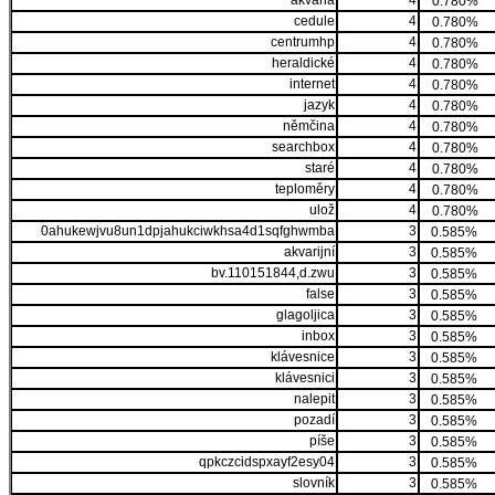
akvária
4
0.780%
cedule
4
0.780%
centrumhp
4
0.780%
heraldické
4
0.780%
internet
4
0.780%
jazyk
4
0.780%
němčina
4
0.780%
searchbox
4
0.780%
staré
4
0.780%
teploměry
4
0.780%
ulož
4
0.780%
0ahukewjvu8un1dpjahukciwkhsa4d1sqfghwmba
3
0.585%
akvarijní
3
0.585%
bv.110151844,d.zwu
3
0.585%
false
3
0.585%
glagoljica
3
0.585%
inbox
3
0.585%
klávesnice
3
0.585%
klávesnici
3
0.585%
nalepit
3
0.585%
pozadí
3
0.585%
píše
3
0.585%
qpkczcidspxayf2esy04
3
0.585%
slovník
3
0.585%