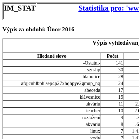
IM_STAT
Statistika pro: 'w
Výpis za období: Únor 2016
Výpis vyhledávan
Hledané slovo
Počet
-Ostatni-
141
szn-hp
30
hlaholice
28
afqjcnhlbphlsep4p27xhqhpye2gmup_nq
24
abeceda
17
klávesnice
15
akváriu
11
2
teacher
10
2.
rozložení
9
1.
akvariu
8
1.
linux
7
1.4
vody
7
1.4