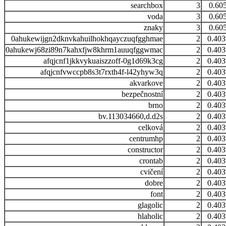
searchbox
3
0.60
voda
3
0.60
znaky
3
0.60
0ahukewijgn2dknvkahuilhokhqayczuqfgghmae
2
0.40
0ahukewj68zi89n7kahxfjw8khrm1auuqfggwmac
2
0.40
afqjcnf1jkkvykuaiszzoff-0g1d69k3cg
2
0.40
afqjcnfvwccpb8s3t7rxth4f-l42yhyw3q
2
0.40
akvarkove
2
0.40
bezpečnostní
2
0.40
brno
2
0.40
bv.113034660,d.d2s
2
0.40
celková
2
0.40
centrumhp
2
0.40
constructor
2
0.40
crontab
2
0.40
cvičení
2
0.40
dobre
2
0.40
font
2
0.40
glagolic
2
0.40
hlaholic
2
0.40