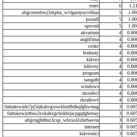
enter
6
1.2
afqjcnemfswj3zkpha_wvlgaoiyucv66ua
5
1.0
pozadí
5
1.0
upevnit
5
1.0
akvarium
4
0.80
angličtina
4
0.80
ceske
4
0.80
hodnoty
4
0.80
kláves
4
0.80
klávesy
4
0.80
program
4
0.80
sangalh
4
0.80
windows
4
0.80
zkoušecí
4
0.80
zkratkové
4
0.80
0ahukewjdn7pj5njkahvgxswkhridbdkqfghwmag
3
0.60
0ahukewjntbuo2exkahxgcbokhrjacpgqfghrmay
3
0.60
afqjcngjbt8nz3cup_whzsz41dnrbasvta
3
0.60
internet
3
0.60
klávesnici
3
0.60