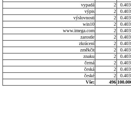
vypadá
2
0.40
výpis
2
0.40
výslovnosti
2
0.40
win10
2
0.40
www.imega.com
2
0.40
zarostle
2
0.40
zkrácení
2
0.40
změkčit
2
0.40
znaku
2
0.40
černá
2
0.40
česká
2
0.40
české
2
0.40
Vše:
496
100.0