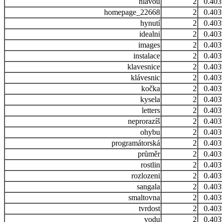
hlavou
2
0.40
homepage_22668
2
0.40
hynutí
2
0.40
idealni
2
0.40
images
2
0.40
instalace
2
0.40
klavesnice
2
0.40
klávesnic
2
0.40
kočka
2
0.40
kysela
2
0.40
letters
2
0.40
neprorazíš
2
0.40
ohybu
2
0.40
programátorská
2
0.40
průměr
2
0.40
rostlin
2
0.40
rozlozeni
2
0.40
sangala
2
0.40
smaltovna
2
0.40
tvrdost
2
0.40
vodu
2
0.40