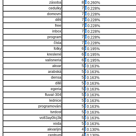
zásoba
8
0.260%
cedulky
7
0.228%
domovní
7
0.228%
děti
7
0.228%
free
7
0.228%
inbox
7
0.228%
program
7
0.228%
čísla
7
0.228%
fotky
6
0.195%
kreslené
6
0.195%
valisneria
6
0.195%
akvar
5
0.163%
arabská
5
0.163%
densa
5
0.163%
dítě
5
0.163%
egeria
5
0.163%
fluval-304
5
0.163%
lednice
5
0.163%
programování
5
0.163%
tvrdost
5
0.163%
vo83ay0lcj3k
5
0.163%
voda
5
0.163%
akvarijní
4
0.130%
centrum
4
0.130%