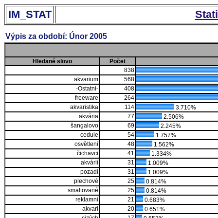
IM_STAT
Stat
Výpis za období: Únor 2005
Hledané slovo
Počet
838
akvarium
568
-Ostatni-
408
freeware
264
akvaristika
114
3.710%
akvária
77
2.506%
šangalovo
69
2.245%
cedule
54
1.757%
osvětlení
48
1.562%
čichavci
41
1.334%
akvárií
31
1.009%
pozadí
31
1.009%
plechové
25
0.814%
smaltované
25
0.814%
reklamní
21
0.683%
akvari
20
0.651%