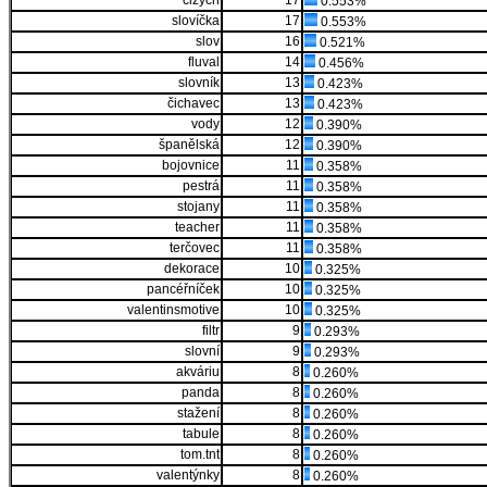
cizých
17
0.553%
slovíčka
17
0.553%
slov
16
0.521%
fluval
14
0.456%
slovník
13
0.423%
čichavec
13
0.423%
vody
12
0.390%
španělská
12
0.390%
bojovnice
11
0.358%
pestrá
11
0.358%
stojany
11
0.358%
teacher
11
0.358%
terčovec
11
0.358%
dekorace
10
0.325%
pancéřníček
10
0.325%
valentinsmotive
10
0.325%
filtr
9
0.293%
slovní
9
0.293%
akváriu
8
0.260%
panda
8
0.260%
stažení
8
0.260%
tabule
8
0.260%
tom.tnt
8
0.260%
valentýnky
8
0.260%