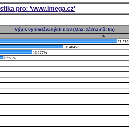
istika pro: 'www.imega.cz'
Výpis vyhledávaných slov (Max. záznamů: 85)
%
27.27
18.484%
13.277%
8.591%