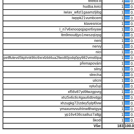
firefox-b
1
0
hudba.kvici
1
0
iwiav_wfizl1gaamzljibg
1
0
iwppk21vumbcem
1
0
klavesnice
1
0
l_n7v6xnoopqjapxr6xyaw
1
0
ltm9moutljyo1meszqlzpg
1
0
neni
1
0
nervy
1
0
nici
1
0
petffutevd5kphnk9lio9xrxfzbt4ua2fwo80jodq0py982vms6lpa
1
0
přemapování
1
0
silny
1
0
strecha
1
0
ulicni
1
0
vylučují
1
0
xf56v87yd9twzgpvrg
1
0
xhz5v6c6c4gau6dbvdgp
1
0
xhzugkg72izdey5ylpf0vw
1
0
ymaxumvvuihlnwtthwigya
1
0
yp16v436csa8uz7attgj
1
0
škodí
1
0
Vše:
183
100.