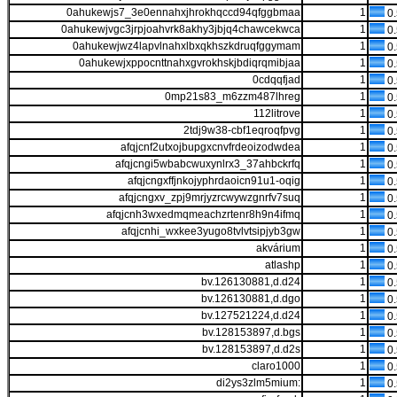
0ahukewjs7_3e0ennahxjhrokhqccd94qfggbmaa
1
0
0ahukewjvgc3jrpjoahvrk8akhy3jbjq4chawcekwca
1
0
0ahukewjwz4lapvlnahxlbxqkhszkdruqfggymam
1
0
0ahukewjxppocnttnahxgvrokhskjbdiqrqmibjaa
1
0
0cdqqfjad
1
0
0mp21s83_m6zzm487lhreg
1
0
112litrove
1
0
2tdj9w38-cbf1eqroqfpvg
1
0
afqjcnf2utxojbupgxcnvfrdeoizodwdea
1
0
afqjcngi5wbabcwuxynlrx3_37ahbckrfq
1
0
afqjcngxffjnkojyphrdaoicn91u1-oqig
1
0
afqjcngxv_zpj9mrjyzrcwywzgnrfv7suq
1
0
afqjcnh3wxedmqmeachzrtenr8h9n4ifmq
1
0
afqjcnhi_wxkee3yugo8tvlvtsipjyb3gw
1
0
akvárium
1
0
atlashp
1
0
bv.126130881,d.d24
1
0
bv.126130881,d.dgo
1
0
bv.127521224,d.d24
1
0
bv.128153897,d.bgs
1
0
bv.128153897,d.d2s
1
0
claro1000
1
0
di2ys3zlm5mium:
1
0