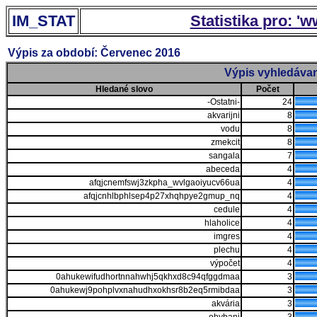
IM_STAT
Statistika pro: '
Výpis za období: Červenec 2016
Výpis vyhledávan
Hledané slovo
Počet
-Ostatni-
24
akvarijni
8
vodu
8
zmekcit
8
sangala
7
abeceda
4
afqjcnemfswj3zkpha_wvlgaoiyucv66ua
4
afqjcnhlbphlsep4p27xhqhpye2gmup_nq
4
cedule
4
hlaholice
4
imgres
4
plechu
4
výpočet
4
0ahukewifudhortnnahwhj5qkhxd8c94qfggdmaa
3
0ahukewj9pohplvxnahudhxokhsr8b2eq5rmibdaa
3
akvária
3