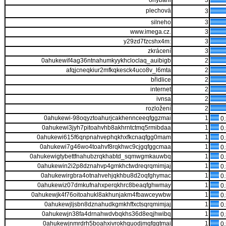
ohybani
3
plechovä
3
silneho
3
www.imega.cz.
3
y29zd7fzcshx4m:
3
zkrácení
3
0ahukewif4ag36ntnahumkyykhcloclaq_auibigb
2
afqjcneqkiur2mfkqkesck4uco8v_l6mta
2
břidlice
2
internet
2
ivnsa
2
rozložení
2
0ahukewi-98oqyztoahurjcakhennceeqfggzmai
1
0
0ahukewi3jyh7pitoahvhb8akhrntctmq5rmibdaa
1
0
0ahukewi615f6qnpnahvephqkhxfkcnaqfgg0mam
1
0
0ahukewi7g46wo4toahvf8rqkhwc9cjgqfggcmaa
1
0
0ahukewigtybettfnahubzrqkhabtd_sqmwgmkauwbq
1
0
0ahukewin2i2p8dznahvp4gmkhctwdreqrqmimjaj
1
0
0ahukewirgbra4otnahvehjqkhbu8d2oqfghymac
1
0
0ahukewiz07dmkufnahxperqkhrc8beaqfghwmay
1
0
0ahukewjk4f76oitoahukl8akhunjakm4fbawceywbw
1
0
0ahukewjljsbn8dznahudkgmkhffxctsqrqmimjaj
1
0
0ahukewjn38fa4drnahwdvbqkhs36d8eqjhwibq
1
0
0ahukewjnmrdrh5boahxivrokhquodjmqfggtmai
1
0