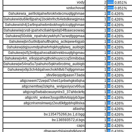
vody
2
0.851%
vzduchovat
2
0.851%
0ahukewia_ael9otqahwfsrokhxtecmuqfgghmae
1
0.426%
0ahukewidu6ikr8jpahxj1bokhrlhcfs4ebdkewgjmaa
1
0.426%
0ahukewish4j1w9npahwbmbokhxg4cicqfgghmae
1
0.426%
0ahukewiwjcvs8-jpahxhc8akhtpebj04fbawceowaq
1
0.426%
0ahukewj50obik_npahvkcywkhyh7acwqfgggmaa
1
0.426%
0ahukewjbn5ui9sfpahufthqkhq_aclkqww4igjab
1
0.426%
0ahukewjdqjsuvmdpahwhrhqkhygfaiwq_auibigb
1
0.426%
0ahukewjsi5j3mfppahxoa8akhrekbsuqfghgmau
1
0.426%
0ahukewjv4m_e9oppahvgthokhuyxcccq5rmibdaa
1
0.426%
0ahukewjw54na5u7pahuho5qkhx6rcdmq_auibigb
1
0.426%
0ahukewjx9p3ch4dqahxechokhttvb7iqfggmmae
1
0.426%
_sfxv9eojqsfgaasn73ada
1
0.426%
afqjcneem72zepd7cheii1prbwhgks6qha
1
0.426%
afqjcnemfswj3zkpha_wvlgaoiyucv66ua
1
0.426%
afqjcngi5wbabcwuxynlrx3_37ahbckrfq
1
0.426%
afqjcnhi_wxkee3yugo8tvlvtsipjyb3gw
1
0.426%
afqjcnhxmslmwejz2eut0kfgpbhql8slxa
1
0.426%
atlashp
1
0.426%
bv.135475266,bs.1,d.bgg
1
0.426%
bv.136593572,d.bgs
1
0.426%
caps
1
0.426%
dbwuwozbiiaigabdklvgcq
1
0.426%