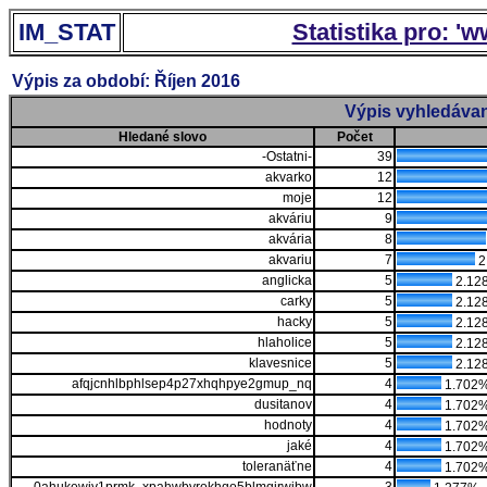
IM_STAT
Statistika pro: '
Výpis za období: Říjen 2016
Výpis vyhledávan
Hledané slovo
Počet
-Ostatni-
39
akvarko
12
moje
12
akváriu
9
akvária
8
akvariu
7
2
anglicka
5
2.12
carky
5
2.12
hacky
5
2.12
hlaholice
5
2.12
klavesnice
5
2.12
afqjcnhlbphlsep4p27xhqhpye2gmup_nq
4
1.702
dusitanov
4
1.702
hodnoty
4
1.702
jaké
4
1.702
toleranäťne
4
1.702