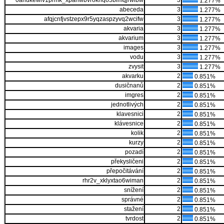
0ahukewiv1prmk_xpahwbvrokhqo5blmqjrwibw
3
1.277%
abeceda
3
1.277%
afqjcnfjvstzepx9r5yqzaspzyvq2wcifw
3
1.277%
akvaria
3
1.277%
akvarium
3
1.277%
images
3
1.277%
vodu
3
1.277%
zvysit
3
1.277%
akvarku
2
0.851%
dusičnanů
2
0.851%
imgres
2
0.851%
jednotlivých
2
0.851%
klavesnici
2
0.851%
klávesnice
2
0.851%
kolik
2
0.851%
kurzy
2
0.851%
pozadí
2
0.851%
překysličeni
2
0.851%
přepočitávání
2
0.851%
rhr2v_xklyxtao6wiman
2
0.851%
snížení
2
0.851%
správné
2
0.851%
stažení
2
0.851%
tvrdost
2
0.851%