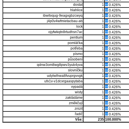
dostat
1
0.426%
hlahlice
1
0.426%
ibwitvqug-9eagxgbzcwyq
1
0.426%
j4p0v4wfmietacbau-ab
1
0.426%
lock
1
0.426%
ojyfwkqtn8rtudhsn7ac
1
0.426%
pentium
1
0.426%
pomläťka
1
0.426%
potřeba
1
0.426%
písmo
1
0.426%
působení
1
0.426%
qdnw3om8wg8pwv3yub4yva
1
0.426%
slovníčku
1
0.426%
udylwlhwa8fvuprgvvgk
1
0.426%
ufx1v-v1dcxrgaaspytaba
1
0.426%
vypadá
1
0.426%
wisty
1
0.426%
zakládáme
1
0.426%
změkčují
1
0.426%
znizit
1
0.426%
řadič
1
0.426%
Vše:
235
100.000%