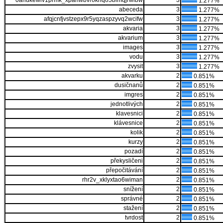
0ahukewiv1prmk_xpahwbvrokhqo5blmqjrwibw
3
1.277%
abeceda
3
1.277%
afqjcnfjvstzepx9r5yqzaspzyvq2wcifw
3
1.277%
akvaria
3
1.277%
akvarium
3
1.277%
images
3
1.277%
vodu
3
1.277%
zvysit
3
1.277%
akvarku
2
0.851%
dusičnanů
2
0.851%
imgres
2
0.851%
jednotlivých
2
0.851%
klavesnici
2
0.851%
klávesnice
2
0.851%
kolik
2
0.851%
kurzy
2
0.851%
pozadí
2
0.851%
překysličeni
2
0.851%
přepočitávání
2
0.851%
rhr2v_xklyxtao6wiman
2
0.851%
snížení
2
0.851%
správné
2
0.851%
stažení
2
0.851%
tvrdost
2
0.851%