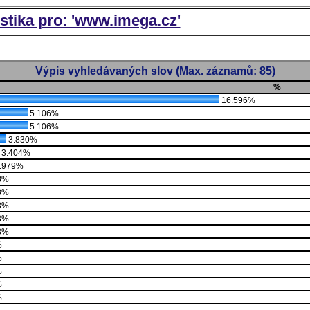
istika pro: 'www.imega.cz'
Výpis vyhledávaných slov (Max. záznamů: 85)
%
16.596%
5.106%
5.106%
3.830%
3.404%
.979%
8%
8%
8%
8%
8%
%
%
%
%
%