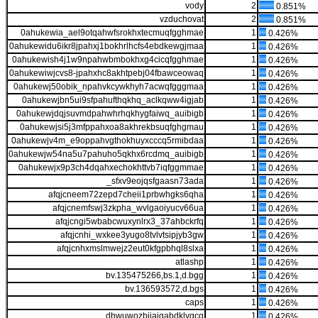
vody
2
0.851%
vzduchovat
2
0.851%
0ahukewia_ael9otqahwfsrokhxtecmuqfgghmae
1
0.426%
0ahukewidu6ikr8jpahxj1bokhrlhcfs4ebdkewgjmaa
1
0.426%
0ahukewish4j1w9npahwbmbokhxg4cicqfgghmae
1
0.426%
0ahukewiwjcvs8-jpahxhc8akhtpebj04fbawceowaq
1
0.426%
0ahukewj50obik_npahvkcywkhyh7acwqfgggmaa
1
0.426%
0ahukewjbn5ui9sfpahufthqkhq_aclkqww4igjab
1
0.426%
0ahukewjdqjsuvmdpahwhrhqkhygfaiwq_auibigb
1
0.426%
0ahukewjsi5j3mfppahxoa8akhrekbsuqfghgmau
1
0.426%
0ahukewjv4m_e9oppahvgthokhuyxcccq5rmibdaa
1
0.426%
0ahukewjw54na5u7pahuho5qkhx6rcdmq_auibigb
1
0.426%
0ahukewjx9p3ch4dqahxechokhttvb7iqfggmmae
1
0.426%
_sfxv9eojqsfgaasn73ada
1
0.426%
afqjcneem72zepd7cheii1prbwhgks6qha
1
0.426%
afqjcnemfswj3zkpha_wvlgaoiyucv66ua
1
0.426%
afqjcngi5wbabcwuxynlrx3_37ahbckrfq
1
0.426%
afqjcnhi_wxkee3yugo8tvlvtsipjyb3gw
1
0.426%
afqjcnhxmslmwejz2eut0kfgpbhql8slxa
1
0.426%
atlashp
1
0.426%
bv.135475266,bs.1,d.bgg
1
0.426%
bv.136593572,d.bgs
1
0.426%
caps
1
0.426%
dbwuwozbiiaigabdklvgcq
1
0.426%