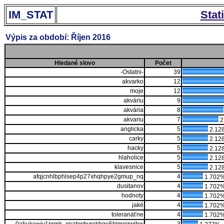
IM_STAT
Stat
Výpis za období: Říjen 2016
Hledané slovo
Počet
-Ostatni-
39
akvarko
12
moje
12
akváriu
9
akvária
8
akvariu
7
2
anglicka
5
2.12
carky
5
2.12
hacky
5
2.12
hlaholice
5
2.12
klavesnice
5
2.12
afqjcnhlbphlsep4p27xhqhpye2gmup_nq
4
1.702
dusitanov
4
1.702
hodnoty
4
1.702
jaké
4
1.702
toleranäťne
4
1.702