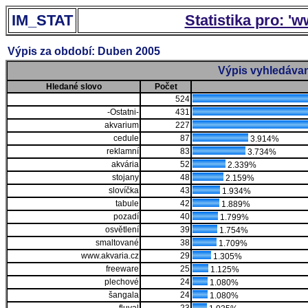
IM_STAT
Statistika pro: '
Výpis za období: Duben 2005
Výpis vyhledávan
Hledané slovo
Počet
524
-Ostatni-
431
akvarium
227
cedule
87
3.914%
reklamní
83
3.734%
akvária
52
2.339%
stojany
48
2.159%
slovíčka
43
1.934%
tabule
42
1.889%
pozadí
40
1.799%
osvětlení
39
1.754%
smaltované
38
1.709%
www.akvaria.cz
29
1.305%
freeware
25
1.125%
plechové
24
1.080%
šangala
24
1.080%