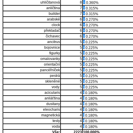
uhličitanová
8
0.360%
anličtina
7
0.315%
builder
7
0.315%
arabské
6
0.270%
clock
6
0.270%
překladač
6
0.270%
čichavec
6
0.270%
ancitrus
5
0.225%
bojovnice
5
0.225%
figurky
5
0.225%
omalovanky
5
0.225%
orientační
5
0.225%
pancéřníček
5
0.225%
pestrá
5
0.225%
skleněné
5
0.225%
vody.
5
0.225%
acicularis
4
0.180%
anliäťtina
4
0.180%
dusitany
4
0.180%
eleocharis
4
0.180%
magnetická
4
0.180%
testy
4
0.180%
voda
4
0.180%
Vše:
2223
100.000%