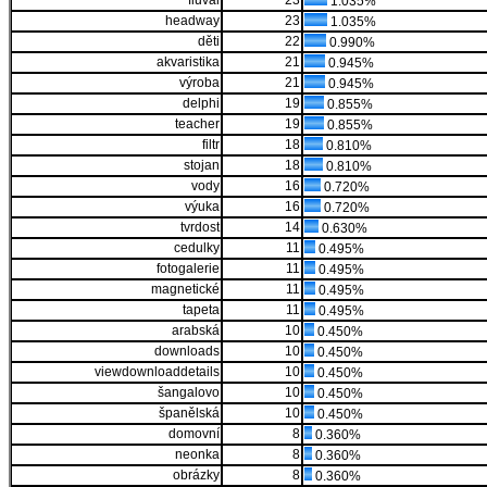
fluval
23
1.035%
headway
23
1.035%
děti
22
0.990%
akvaristika
21
0.945%
výroba
21
0.945%
delphi
19
0.855%
teacher
19
0.855%
filtr
18
0.810%
stojan
18
0.810%
vody
16
0.720%
výuka
16
0.720%
tvrdost
14
0.630%
cedulky
11
0.495%
fotogalerie
11
0.495%
magnetické
11
0.495%
tapeta
11
0.495%
arabská
10
0.450%
downloads
10
0.450%
viewdownloaddetails
10
0.450%
šangalovo
10
0.450%
španělská
10
0.450%
domovní
8
0.360%
neonka
8
0.360%
obrázky
8
0.360%