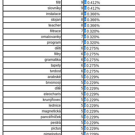
filtr
9
0.412%
slovníky
9
0.412%
instalace
8
0.366%
stojan
8
0.366%
teacher
8
0.366%
filtrace
7
0.320%
omalovanky
7
0.320%
program
7
0.320%
děti
6
0.275%
filtry
6
0.275%
gramatika
6
0.275%
tapety
6
0.275%
tvrdost
6
0.275%
arabské
5
0.229%
brvonosý
5
0.229%
dítě
5
0.229%
eleocharis
5
0.229%
krunýřovec
5
0.229%
lednice
5
0.229%
magnetická
5
0.229%
pancéřníček
5
0.229%
pestrá
5
0.229%
pictus
5
0.229%
pimelodus
5
0.229%