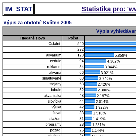
IM_STAT
Statistika pro: '
Výpis za období: Květen 2005
Výpis vyhledávan
Hledané slovo
Počet
-Ostatni-
540
292
akvarium
128
5.858%
cedule
94
4.302%
reklamní
84
3.844%
akvária
66
3.021%
smaltované
60
2.746%
stojany
53
2.426%
tabule
52
2.380%
akvaristika
48
2.197%
slovíčka
44
2.014%
výuka
42
1.922%
fluval
33
1.510%
stažení
31
1.419%
programy
28
1.281%
pozadí
25
1.144%