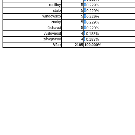
rostliny
5
0.229%
stálo
5
0.229%
windowsxp
5
0.229%
znaky
5
0.229%
čichavci
5
0.229%
výslovnost
4
0.183%
závojnatky
4
0.183%
Vše:
2185
100.000%