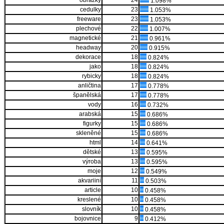
obrázky
24
1.098%
cedulky
23
1.053%
freeware
23
1.053%
plechové
22
1.007%
magnetické
21
0.961%
headway
20
0.915%
dekorace
18
0.824%
jako
18
0.824%
rybicky
18
0.824%
anličtina
17
0.778%
španělská
17
0.778%
vody
16
0.732%
arabská
15
0.686%
figurky
15
0.686%
skleněné
15
0.686%
html
14
0.641%
dětské
13
0.595%
výroba
13
0.595%
moje
12
0.549%
akvariiní
11
0.503%
article
10
0.458%
kreslené
10
0.458%
slovník
10
0.458%
bojovnice
9
0.412%