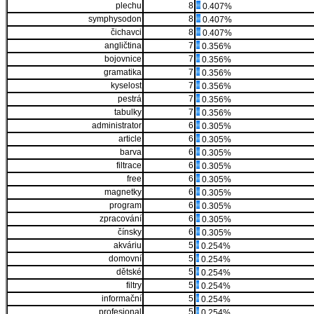
plechu
8
0.407%
symphysodon
8
0.407%
čichavci
8
0.407%
angličtina
7
0.356%
bojovnice
7
0.356%
gramatika
7
0.356%
kyselost
7
0.356%
pestrá
7
0.356%
tabulky
7
0.356%
administrator
6
0.305%
article
6
0.305%
barva
6
0.305%
filtrace
6
0.305%
free
6
0.305%
magnetky
6
0.305%
program
6
0.305%
zpracování
6
0.305%
čínsky
6
0.305%
akváriu
5
0.254%
domovní
5
0.254%
dětské
5
0.254%
filtry
5
0.254%
informační
5
0.254%
profesional
5
0.254%