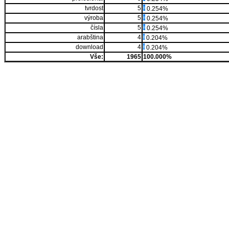
tvrdost
5
0.254%
výroba
5
0.254%
čísla
5
0.254%
arabština
4
0.204%
download
4
0.204%
Vše:
1965
100.000%