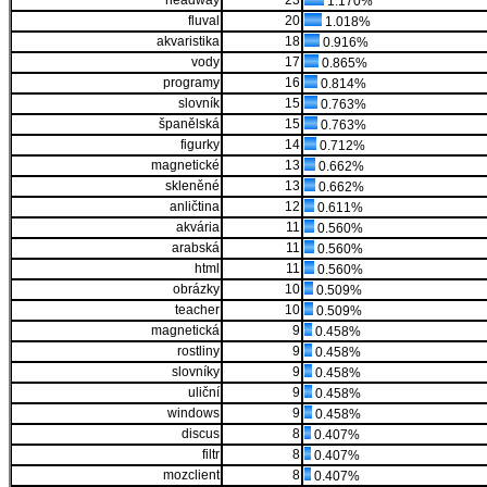
headway
23
1.170%
fluval
20
1.018%
akvaristika
18
0.916%
vody
17
0.865%
programy
16
0.814%
slovník
15
0.763%
španělská
15
0.763%
figurky
14
0.712%
magnetické
13
0.662%
skleněné
13
0.662%
anličtina
12
0.611%
akvária
11
0.560%
arabská
11
0.560%
html
11
0.560%
obrázky
10
0.509%
teacher
10
0.509%
magnetická
9
0.458%
rostliny
9
0.458%
slovníky
9
0.458%
uliční
9
0.458%
windows
9
0.458%
discus
8
0.407%
filtr
8
0.407%
mozclient
8
0.407%