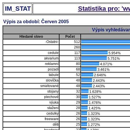
IM_STAT
Statistika pro: '
Výpis za období: Červen 2005
Výpis vyhledávan
Hledané slovo
Počet
-Ostatni-
512
260
cedule
117
5.954%
akvarium
113
5.751%
reklamní
80
4.071%
pozadí
68
3.461%
tabule
52
2.646%
slovíčka
48
2.443%
smaltované
48
2.443%
stojany
32
1.628%
plechové
30
1.527%
výuka
29
1.476%
stažení
28
1.425%
cedulky
26
1.323%
freeware
26
1.323%
děti
25
1.272%