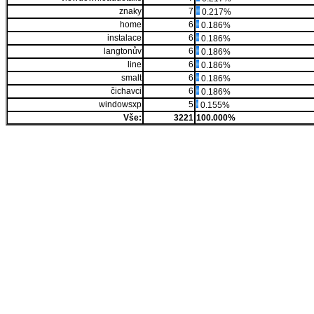
znaky
7
0.217%
home
6
0.186%
instalace
6
0.186%
langtonův
6
0.186%
line
6
0.186%
smalt
6
0.186%
čichavci
6
0.186%
windowsxp
5
0.155%
Vše:
3221
100.000%