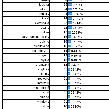
slovník
25
0.776%
teacher
25
0.776%
akvárií
24
0.745%
cedulky
24
0.745%
fluval
24
0.745%
akvaristika
23
0.714%
rostliny
22
0.683%
builder
17
0.528%
!akvariumandrostliny
16
0.497%
galerie
16
0.497%
smaltovaná
16
0.497%
programování
14
0.435%
program
13
0.404%
výuka
13
0.404%
gramatika
12
0.373%
anglická
11
0.342%
figurky
11
0.342%
freeware
11
0.342%
internetu
11
0.342%
magnetické
11
0.342%
návod
11
0.342%
vzhled
11
0.342%
windows
11
0.342%
on-line
10
0.310%