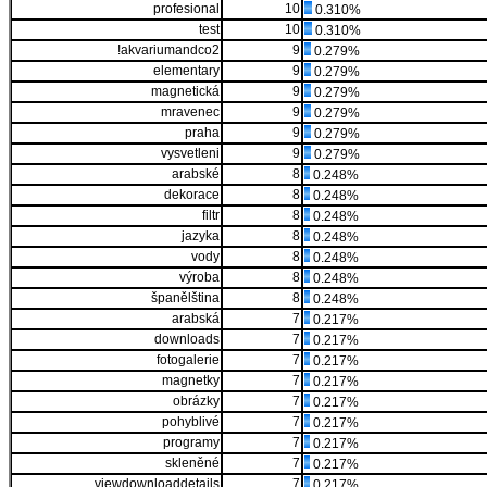
profesional
10
0.310%
test
10
0.310%
!akvariumandco2
9
0.279%
elementary
9
0.279%
magnetická
9
0.279%
mravenec
9
0.279%
praha
9
0.279%
vysvetleni
9
0.279%
arabské
8
0.248%
dekorace
8
0.248%
filtr
8
0.248%
jazyka
8
0.248%
vody
8
0.248%
výroba
8
0.248%
španělština
8
0.248%
arabská
7
0.217%
downloads
7
0.217%
fotogalerie
7
0.217%
magnetky
7
0.217%
obrázky
7
0.217%
pohyblivé
7
0.217%
programy
7
0.217%
skleněné
7
0.217%
viewdownloaddetails
7
0.217%