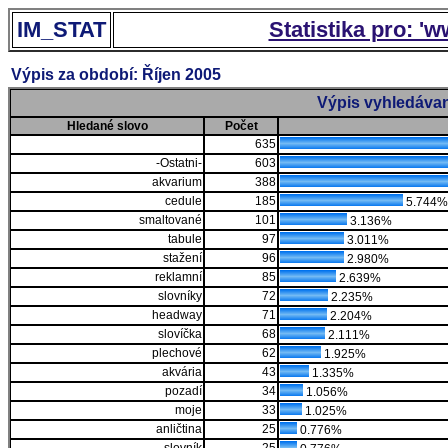
IM_STAT
Statistika pro: '
Výpis za období: Říjen 2005
Výpis vyhledávan
Hledané slovo
Počet
635
-Ostatni-
603
akvarium
388
cedule
185
5.744%
smaltované
101
3.136%
tabule
97
3.011%
stažení
96
2.980%
reklamní
85
2.639%
slovníky
72
2.235%
headway
71
2.204%
slovíčka
68
2.111%
plechové
62
1.925%
akvária
43
1.335%
pozadí
34
1.056%
moje
33
1.025%
anličtina
25
0.776%