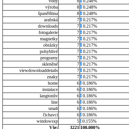
vody
8
0.248%
výroba
8
0.248%
španělština
8
0.248%
arabská
7
0.217%
downloads
7
0.217%
fotogalerie
7
0.217%
magnetky
7
0.217%
obrázky
7
0.217%
pohyblivé
7
0.217%
programy
7
0.217%
skleněné
7
0.217%
viewdownloaddetails
7
0.217%
znaky
7
0.217%
home
6
0.186%
instalace
6
0.186%
langtonův
6
0.186%
line
6
0.186%
smalt
6
0.186%
čichavci
6
0.186%
windowsxp
5
0.155%
Vše:
3221
100.000%