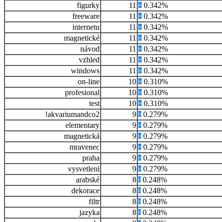
figurky
11
0.342%
freeware
11
0.342%
internetu
11
0.342%
magnetické
11
0.342%
návod
11
0.342%
vzhled
11
0.342%
windows
11
0.342%
on-line
10
0.310%
profesional
10
0.310%
test
10
0.310%
!akvariumandco2
9
0.279%
elementary
9
0.279%
magnetická
9
0.279%
mravenec
9
0.279%
praha
9
0.279%
vysvetleni
9
0.279%
arabské
8
0.248%
dekorace
8
0.248%
filtr
8
0.248%
jazyka
8
0.248%