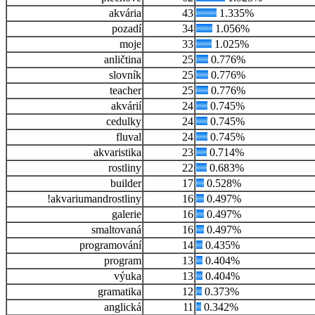
akvária
43
1.335%
pozadí
34
1.056%
moje
33
1.025%
anličtina
25
0.776%
slovník
25
0.776%
teacher
25
0.776%
akvárií
24
0.745%
cedulky
24
0.745%
fluval
24
0.745%
akvaristika
23
0.714%
rostliny
22
0.683%
builder
17
0.528%
!akvariumandrostliny
16
0.497%
galerie
16
0.497%
smaltovaná
16
0.497%
programování
14
0.435%
program
13
0.404%
výuka
13
0.404%
gramatika
12
0.373%
anglická
11
0.342%