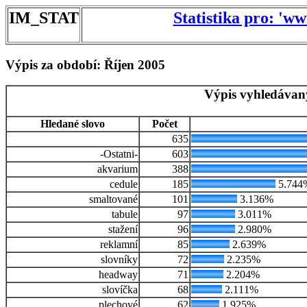
IM_STAT
Statistika pro: 'w
Výpis za období: Říjen 2005
Výpis vyhledávan
Hledané slovo
Počet
635
-Ostatni-
603
akvarium
388
cedule
185
5.744
smaltované
101
3.136%
tabule
97
3.011%
stažení
96
2.980%
reklamní
85
2.639%
slovníky
72
2.235%
headway
71
2.204%
slovíčka
68
2.111%
plechové
62
1.925%