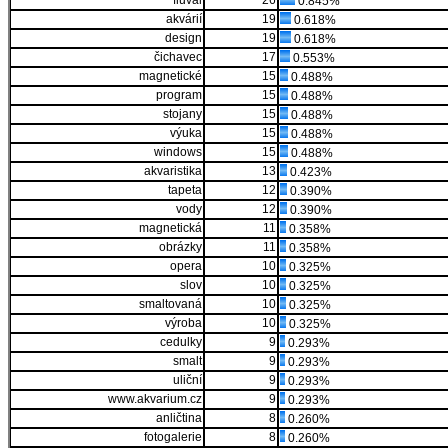
fluval
26
0.845%
akvárií
19
0.618%
design
19
0.618%
čichavec
17
0.553%
magnetické
15
0.488%
program
15
0.488%
stojany
15
0.488%
výuka
15
0.488%
windows
15
0.488%
akvaristika
13
0.423%
tapeta
12
0.390%
vody
12
0.390%
magnetická
11
0.358%
obrázky
11
0.358%
opera
10
0.325%
slov
10
0.325%
smaltovaná
10
0.325%
výroba
10
0.325%
cedulky
9
0.293%
smalt
9
0.293%
uliční
9
0.293%
www.akvarium.cz
9
0.293%
anličtina
8
0.260%
fotogalerie
8
0.260%