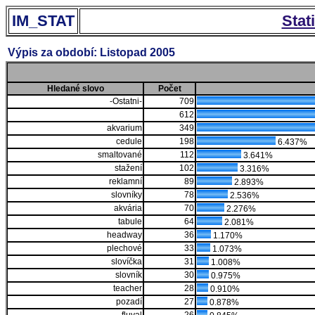
IM_STAT
Stat
Výpis za období: Listopad 2005
Hledané slovo
Počet
-Ostatni-
709
612
akvarium
349
cedule
198
6.437%
smaltované
112
3.641%
stažení
102
3.316%
reklamní
89
2.893%
slovníky
78
2.536%
akvária
70
2.276%
tabule
64
2.081%
headway
36
1.170%
plechové
33
1.073%
slovíčka
31
1.008%
slovník
30
0.975%
teacher
28
0.910%
pozadí
27
0.878%