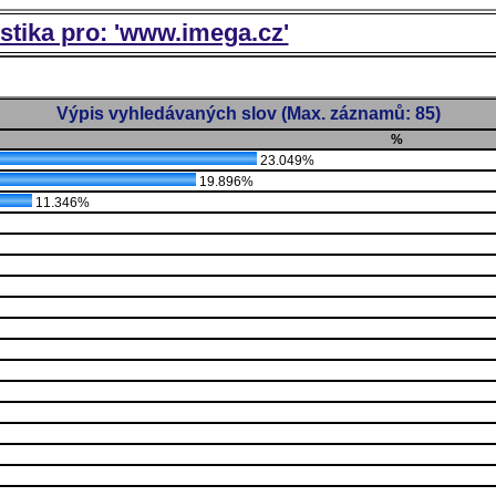
istika pro: 'www.imega.cz'
Výpis vyhledávaných slov (Max. záznamů: 85)
%
23.049%
19.896%
11.346%