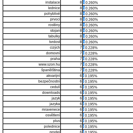
instalace
8
0.260%
lednice
8
0.260%
pohyblivé
8
0.260%
prvoci
8
0.260%
rostliny
8
0.260%
stojan
8
0.260%
tabulky
8
0.260%
tvrdost
8
0.260%
cizých
7
0.228%
domovní
7
0.228%
praha
7
0.228%
www.szon.hu
7
0.228%
španělština
7
0.228%
akvarijní
6
0.195%
bezpečnostní
6
0.195%
cedulí
6
0.195%
downloads
6
0.195%
jazyk
6
0.195%
jazyka
6
0.195%
mravenece
6
0.195%
osvětlení
6
0.195%
plus
6
0.195%
polednice
6
0.195%
prodej
6
0.195%