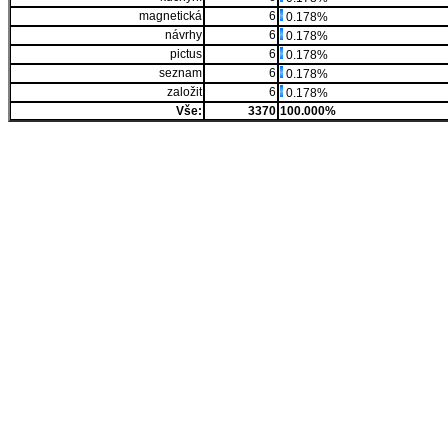
magnetická
6
0.178%
návrhy
6
0.178%
pictus
6
0.178%
seznam
6
0.178%
založit
6
0.178%
Vše:
3370
100.000%