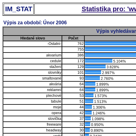
IM_STAT
Statistika pro: '
Výpis za období: Únor 2006
Výpis vyhledávan
Hledané slovo
Počet
-Ostatni-
762
755
akvarium
386
cedule
172
5.104%
stažení
129
3.828%
slovníky
101
2.997%
smaltované
93
2.760%
akvária
64
1.899%
reklamní
64
1.899%
plechové
53
1.573%
tabule
51
1.513%
moje
44
1.306%
opera
42
1.246%
slovíčka
37
1.098%
freeware
32
0.950%
headway
30
0.890%