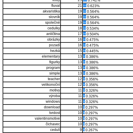
vody
25
0.742%
fluval
21
0.623%
akvaristika
19
0.564%
slovník
19
0.564%
společné
19
0.564%
cedulky
18
0.534%
anličtina
17
0.504%
obrázky
16
0.475%
pozadí
16
0.475%
hezká
15
0.445%
elementary
13
0.386%
figurky
13
0.386%
program
13
0.386%
simple
13
0.386%
teacher
12
0.356%
velikonoční
12
0.356%
motivy
11
0.326%
výroba
11
0.326%
windows
11
0.326%
download
10
0.297%
tvrdost
10
0.297%
valentinsmotive
10
0.297%
čichavec
10
0.297%
cedulí
9
0.267%