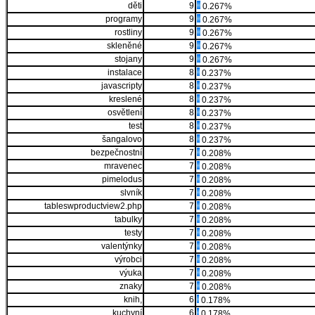
děti
9
0.267%
programy
9
0.267%
rostliny
9
0.267%
skleněné
9
0.267%
stojany
9
0.267%
instalace
8
0.237%
javascripty
8
0.237%
kreslené
8
0.237%
osvětlení
8
0.237%
test
8
0.237%
šangalovo
8
0.237%
bezpečnostní
7
0.208%
mravenec
7
0.208%
pimelodus
7
0.208%
slvník
7
0.208%
tableswproductview2.php
7
0.208%
tabulky
7
0.208%
testy
7
0.208%
valentýnky
7
0.208%
výrobci
7
0.208%
výuka
7
0.208%
znaky
7
0.208%
knih,
6
0.178%
kuchyní
6
0.178%