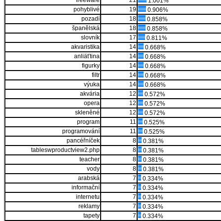
freeware
21
1.001%
pohyblivé
19
0.906%
pozadí
18
0.858%
španělská
18
0.858%
slovník
17
0.811%
akvaristika
14
0.668%
anliäťtina
14
0.668%
figurky
14
0.668%
filtr
14
0.668%
výuka
14
0.668%
akvária
12
0.572%
opera
12
0.572%
skleněné
12
0.572%
program
11
0.525%
programování
11
0.525%
pancéřníček
8
0.381%
tableswproductview2.php
8
0.381%
teacher
8
0.381%
vody
8
0.381%
arabská
7
0.334%
informační
7
0.334%
internetu
7
0.334%
reklamy
7
0.334%
tapety
7
0.334%