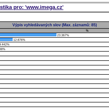
istika pro: 'www.imega.cz'
Výpis vyhledávaných slov (Max. záznamů: 85)
%
23.367%
12.876%
9.442%
88%