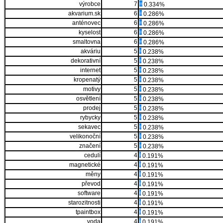
výrobce
7
0.334%
akvarium.sk
6
0.286%
anténovec
6
0.286%
kyselost
6
0.286%
smaltovna
6
0.286%
akváriu
5
0.238%
dekorativní
5
0.238%
internet
5
0.238%
kropenatý
5
0.238%
motivy
5
0.238%
osvětlení
5
0.238%
prodej
5
0.238%
rybycky
5
0.238%
sekavec
5
0.238%
velikonoční
5
0.238%
značení
5
0.238%
cedulí
4
0.191%
magnetické
4
0.191%
měny
4
0.191%
převod
4
0.191%
software
4
0.191%
starozitnosti
4
0.191%
tpaintbox
4
0.191%
voda
4
0.191%