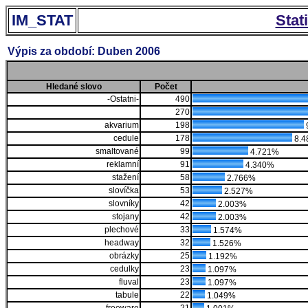
IM_STAT
Stat
Výpis za období: Duben 2006
Hledané slovo
Počet
-Ostatni-
490
270
akvarium
198
cedule
178
8.4
smaltované
99
4.721%
reklamní
91
4.340%
stažení
58
2.766%
slovíčka
53
2.527%
slovníky
42
2.003%
stojany
42
2.003%
plechové
33
1.574%
headway
32
1.526%
obrázky
25
1.192%
cedulky
23
1.097%
fluval
23
1.097%
tabule
22
1.049%