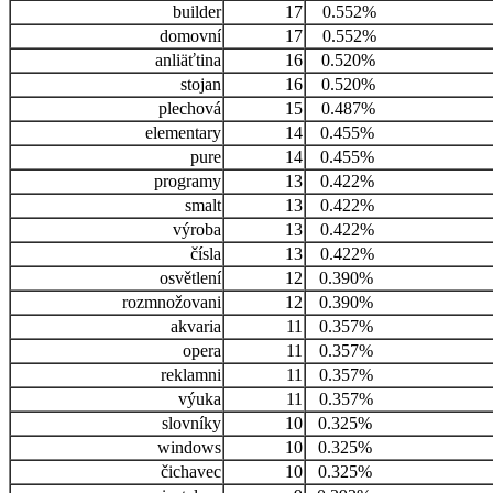
builder
17
0.552%
domovní
17
0.552%
anliäťtina
16
0.520%
stojan
16
0.520%
plechová
15
0.487%
elementary
14
0.455%
pure
14
0.455%
programy
13
0.422%
smalt
13
0.422%
výroba
13
0.422%
čísla
13
0.422%
osvětlení
12
0.390%
rozmnožovani
12
0.390%
akvaria
11
0.357%
opera
11
0.357%
reklamni
11
0.357%
výuka
11
0.357%
slovníky
10
0.325%
windows
10
0.325%
čichavec
10
0.325%