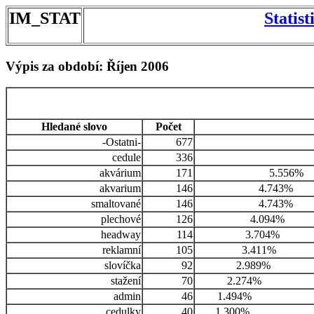
IM_STAT
Statis
Výpis za období: Říjen 2006
Hledané slovo
Počet
-Ostatni-
677
cedule
336
akvárium
171
5.556%
akvarium
146
4.743%
smaltované
146
4.743%
plechové
126
4.094%
headway
114
3.704%
reklamní
105
3.411%
slovíčka
92
2.989%
stažení
70
2.274%
admin
46
1.494%
cedulky
40
1.300%