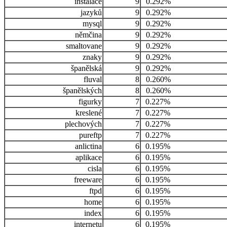
instalace
9
0.292%
jazyků
9
0.292%
mysql
9
0.292%
němčina
9
0.292%
smaltovane
9
0.292%
znaky
9
0.292%
španělská
9
0.292%
fluval
8
0.260%
španělských
8
0.260%
figurky
7
0.227%
kreslené
7
0.227%
plechových
7
0.227%
pureftp
7
0.227%
anlictina
6
0.195%
aplikace
6
0.195%
cisla
6
0.195%
freeware
6
0.195%
ftpd
6
0.195%
home
6
0.195%
index
6
0.195%
internetu
6
0.195%