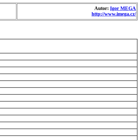
Autor:
Igor MEGA
http://www.imega.cz/