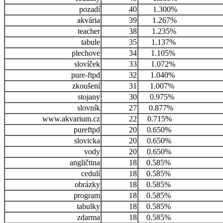
pozadí
40
1.300%
akvária
39
1.267%
teacher
38
1.235%
tabule
35
1.137%
plechove
34
1.105%
slovíček
33
1.072%
pure-ftpd
32
1.040%
zkoušení
31
1.007%
stojany
30
0.975%
slovník
27
0.877%
www.akvarium.cz
22
0.715%
pureftpd
20
0.650%
slovicka
20
0.650%
vody
20
0.650%
angličtina
18
0.585%
cedulí
18
0.585%
obrázky
18
0.585%
program
18
0.585%
tabulky
18
0.585%
zdarma
18
0.585%