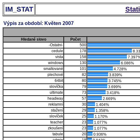
IM_STAT
Stat
Výpis za období: Květen 2007
Hledané slovo
Počet
-Ostatni-
500
cedule
178
8.3
vista
158
7.397
windows
130
6.086%
smaltované
101
4.728%
plechové
82
3.839%
64bit
80
3.745%
slovíčka
79
3.699%
ultimate
73
3.418%
headway
57
2.669%
reklamní
30
1.404%
stažení
29
1.358%
slovíček
25
1.170%
teacher
23
1.077%
zkoušení
23
1.077%
tabule
20
0.936%