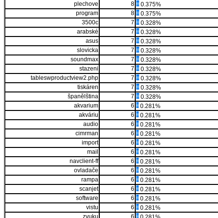
plechove
8
0.375%
program
8
0.375%
3500c
7
0.328%
arabské
7
0.328%
asus
7
0.328%
slovicka
7
0.328%
soundmax
7
0.328%
stazeni
7
0.328%
tableswproductview2.php
7
0.328%
tiskáren
7
0.328%
španělština
7
0.328%
akvarium
6
0.281%
akváriu
6
0.281%
audio
6
0.281%
cimrman
6
0.281%
import
6
0.281%
mail
6
0.281%
navclient-ff
6
0.281%
ovladače
6
0.281%
rampa
6
0.281%
scanjet
6
0.281%
software
6
0.281%
vistu
6
0.281%
zvuku
6
0.281%