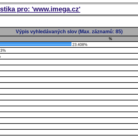
istika pro: 'www.imega.cz'
Výpis vyhledávaných slov (Max. záznamů: 85)
%
23.408%
33%
%