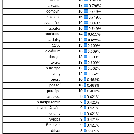
admin
18
0.843%
akvária
17
0.796%
domovní
16
0.749%
instalace
16
0.749%
ovladaäťe
16
0.749%
tabulky
16
0.749%
anliäťtina
14
0.655%
cedulky
14
0.655%
5150
13
0.609%
akvárium
13
0.609%
deskjet
13
0.609%
zvuky
13
0.609%
pure-ftpd
12
0.562%
vody
12
0.562%
opera
10
0.468%
pozadí
10
0.468%
pureftpd
10
0.468%
arabská
9
0.421%
pureftpdadmin
9
0.421%
rozmnožování
9
0.421%
stojany
9
0.421%
výroba
9
0.421%
čichavec
9
0.421%
driver
8
0.375%