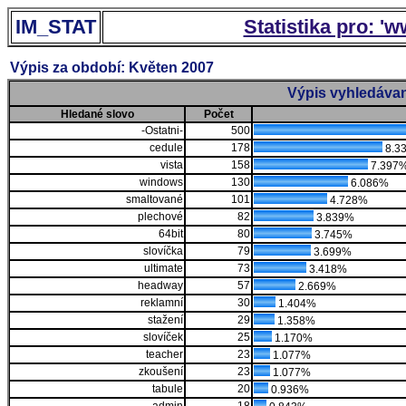
IM_STAT
Statistika pro: '
Výpis za období: Květen 2007
Výpis vyhledávan
Hledané slovo
Počet
-Ostatni-
500
cedule
178
8.3
vista
158
7.397
windows
130
6.086%
smaltované
101
4.728%
plechové
82
3.839%
64bit
80
3.745%
slovíčka
79
3.699%
ultimate
73
3.418%
headway
57
2.669%
reklamní
30
1.404%
stažení
29
1.358%
slovíček
25
1.170%
teacher
23
1.077%
zkoušení
23
1.077%
tabule
20
0.936%