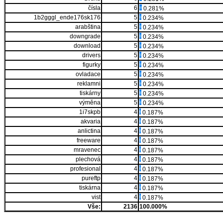
čísla
6
0.281%
1b2gggl_ende176sk176
5
0.234%
arabština
5
0.234%
downgrade
5
0.234%
download
5
0.234%
drivers
5
0.234%
figurky
5
0.234%
ovladace
5
0.234%
reklamni
5
0.234%
tiskárny
5
0.234%
výměna
5
0.234%
1i7skpb
4
0.187%
akvaria
4
0.187%
anlictina
4
0.187%
freeware
4
0.187%
mravenec
4
0.187%
plechová
4
0.187%
profesional
4
0.187%
pureftp
4
0.187%
tiskárna
4
0.187%
vist
4
0.187%
Vše:
2136
100.000%