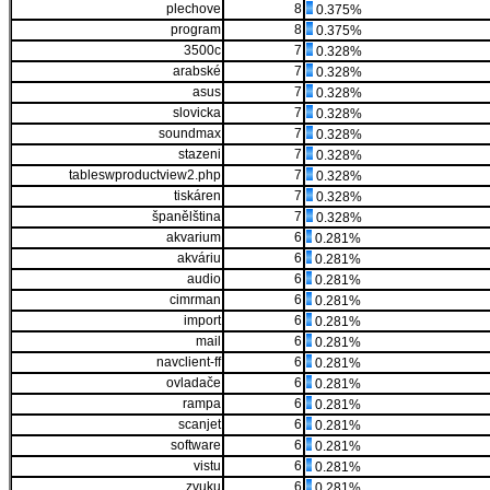
plechove
8
0.375%
program
8
0.375%
3500c
7
0.328%
arabské
7
0.328%
asus
7
0.328%
slovicka
7
0.328%
soundmax
7
0.328%
stazeni
7
0.328%
tableswproductview2.php
7
0.328%
tiskáren
7
0.328%
španělština
7
0.328%
akvarium
6
0.281%
akváriu
6
0.281%
audio
6
0.281%
cimrman
6
0.281%
import
6
0.281%
mail
6
0.281%
navclient-ff
6
0.281%
ovladače
6
0.281%
rampa
6
0.281%
scanjet
6
0.281%
software
6
0.281%
vistu
6
0.281%
zvuku
6
0.281%