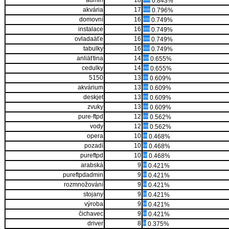
admin
18
0.843%
akvária
17
0.796%
domovní
16
0.749%
instalace
16
0.749%
ovladaäťe
16
0.749%
tabulky
16
0.749%
anliäťtina
14
0.655%
cedulky
14
0.655%
5150
13
0.609%
akvárium
13
0.609%
deskjet
13
0.609%
zvuky
13
0.609%
pure-ftpd
12
0.562%
vody
12
0.562%
opera
10
0.468%
pozadí
10
0.468%
pureftpd
10
0.468%
arabská
9
0.421%
pureftpdadmin
9
0.421%
rozmnožování
9
0.421%
stojany
9
0.421%
výroba
9
0.421%
čichavec
9
0.421%
driver
8
0.375%