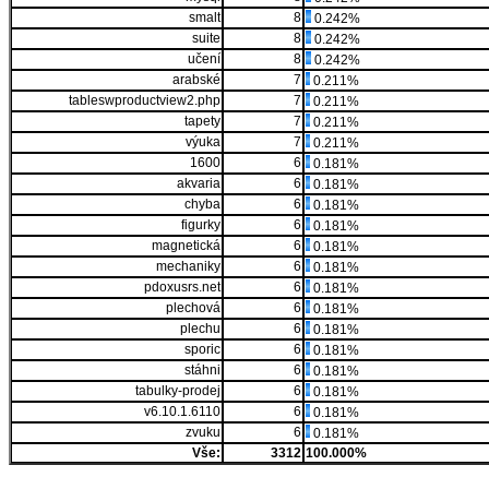
smalt
8
0.242%
suite
8
0.242%
učení
8
0.242%
arabské
7
0.211%
tableswproductview2.php
7
0.211%
tapety
7
0.211%
výuka
7
0.211%
1600
6
0.181%
akvaria
6
0.181%
chyba
6
0.181%
figurky
6
0.181%
magnetická
6
0.181%
mechaniky
6
0.181%
pdoxusrs.net
6
0.181%
plechová
6
0.181%
plechu
6
0.181%
sporic
6
0.181%
stáhni
6
0.181%
tabulky-prodej
6
0.181%
v6.10.1.6110
6
0.181%
zvuku
6
0.181%
Vše:
3312
100.000%