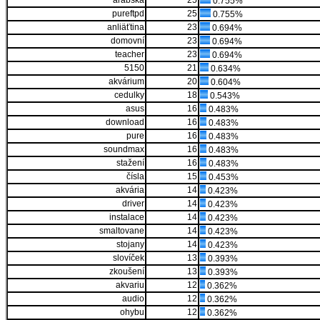
arabská
25
0.755%
pureftpd
25
0.755%
anliäťtina
23
0.694%
domovní
23
0.694%
teacher
23
0.694%
5150
21
0.634%
akvárium
20
0.604%
cedulky
18
0.543%
asus
16
0.483%
download
16
0.483%
pure
16
0.483%
soundmax
16
0.483%
stažení
16
0.483%
čísla
15
0.453%
akvária
14
0.423%
driver
14
0.423%
instalace
14
0.423%
smaltovane
14
0.423%
stojany
14
0.423%
slovíček
13
0.393%
zkoušení
13
0.393%
akvariu
12
0.362%
audio
12
0.362%
ohybu
12
0.362%