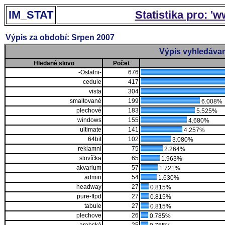
IM_STAT
Statistika pro: '
Výpis za období: Srpen 2007
Výpis vyhledávan
Hledané slovo
Počet
-Ostatni-
676
cedule
417
vista
304
smaltované
199
6.008%
plechové
183
5.525%
windows
155
4.680%
ultimate
141
4.257%
64bit
102
3.080%
reklamní
75
2.264%
slovíčka
65
1.963%
akvarium
57
1.721%
admin
54
1.630%
headway
27
0.815%
pure-ftpd
27
0.815%
tabule
27
0.815%
plechove
26
0.785%