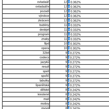
ovladaäť
12
0.362%
ovladaäťe
12
0.362%
pozadí
12
0.362%
výrobce
12
0.362%
zkrácení
12
0.362%
bubliny
11
0.332%
deskjet
11
0.332%
program
11
0.332%
znaky
11
0.332%
ftpd
10
0.302%
opera
10
0.302%
32bit
9
0.272%
codecs
9
0.272%
jazyků
9
0.272%
result
9
0.272%
spell
9
0.272%
spořič
9
0.272%
tabulky
9
0.272%
španělská
9
0.272%
dětské
8
0.242%
kreslené
8
0.242%
mail
8
0.242%
motivy
8
0.242%
mysql
8
0.242%