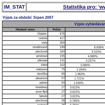
IM_STAT
Statistika pro: '
Výpis za období: Srpen 2007
Výpis vyhledávan
Hledané slovo
Počet
-Ostatni-
676
cedule
417
vista
304
smaltované
199
6.008%
plechové
183
5.525%
windows
155
4.680%
ultimate
141
4.257%
64bit
102
3.080%
reklamní
75
2.264%
slovíčka
65
1.963%
akvarium
57
1.721%
admin
54
1.630%
headway
27
0.815%
pure-ftpd
27
0.815%
tabule
27
0.815%
plechove
26
0.785%