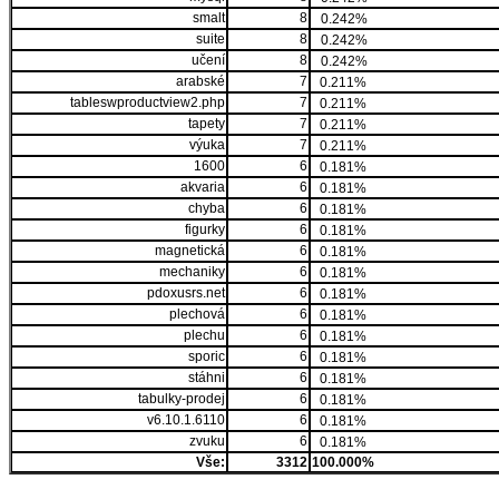
smalt
8
0.242%
suite
8
0.242%
učení
8
0.242%
arabské
7
0.211%
tableswproductview2.php
7
0.211%
tapety
7
0.211%
výuka
7
0.211%
1600
6
0.181%
akvaria
6
0.181%
chyba
6
0.181%
figurky
6
0.181%
magnetická
6
0.181%
mechaniky
6
0.181%
pdoxusrs.net
6
0.181%
plechová
6
0.181%
plechu
6
0.181%
sporic
6
0.181%
stáhni
6
0.181%
tabulky-prodej
6
0.181%
v6.10.1.6110
6
0.181%
zvuku
6
0.181%
Vše:
3312
100.000%