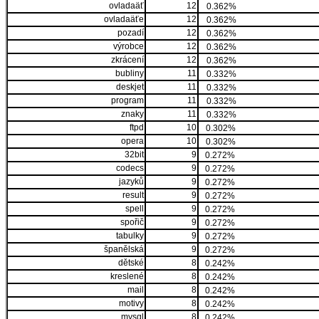
ovladaäť
12
0.362%
ovladaäťe
12
0.362%
pozadí
12
0.362%
výrobce
12
0.362%
zkrácení
12
0.362%
bubliny
11
0.332%
deskjet
11
0.332%
program
11
0.332%
znaky
11
0.332%
ftpd
10
0.302%
opera
10
0.302%
32bit
9
0.272%
codecs
9
0.272%
jazyků
9
0.272%
result
9
0.272%
spell
9
0.272%
spořič
9
0.272%
tabulky
9
0.272%
španělská
9
0.272%
dětské
8
0.242%
kreslené
8
0.242%
mail
8
0.242%
motivy
8
0.242%
mysql
8
0.242%