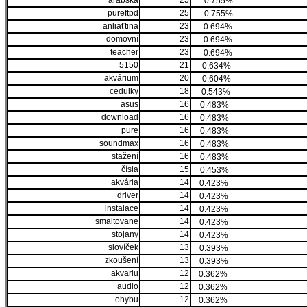
arabská
25
0.755%
pureftpd
25
0.755%
anliäťtina
23
0.694%
domovní
23
0.694%
teacher
23
0.694%
5150
21
0.634%
akvárium
20
0.604%
cedulky
18
0.543%
asus
16
0.483%
download
16
0.483%
pure
16
0.483%
soundmax
16
0.483%
stažení
16
0.483%
čísla
15
0.453%
akvária
14
0.423%
driver
14
0.423%
instalace
14
0.423%
smaltovane
14
0.423%
stojany
14
0.423%
slovíček
13
0.393%
zkoušení
13
0.393%
akvariu
12
0.362%
audio
12
0.362%
ohybu
12
0.362%