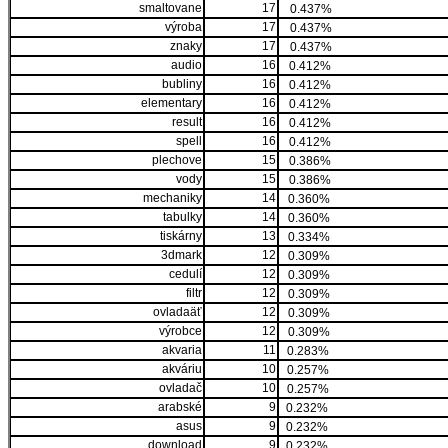
smaltovane
17
0.437%
výroba
17
0.437%
znaky
17
0.437%
audio
16
0.412%
bubliny
16
0.412%
elementary
16
0.412%
result
16
0.412%
spell
16
0.412%
plechove
15
0.386%
vody
15
0.386%
mechaniky
14
0.360%
tabulky
14
0.360%
tiskárny
13
0.334%
3dmark
12
0.309%
cedulí
12
0.309%
filtr
12
0.309%
ovladaäť
12
0.309%
výrobce
12
0.309%
akvaria
11
0.283%
akváriu
10
0.257%
ovladač
10
0.257%
arabské
9
0.232%
asus
9
0.232%
download
9
0.232%