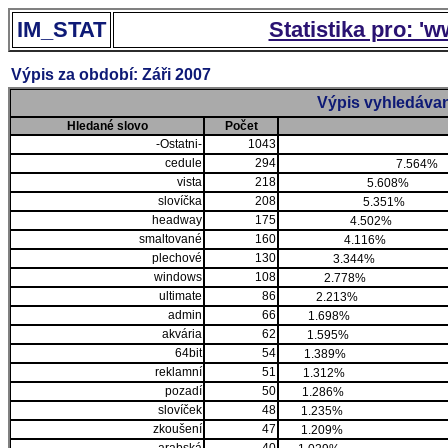
IM_STAT
Statistika pro: '
Výpis za období: Záři 2007
Výpis vyhledávan
Hledané slovo
Počet
-Ostatni-
1043
cedule
294
7.564%
vista
218
5.608%
slovíčka
208
5.351%
headway
175
4.502%
smaltované
160
4.116%
plechové
130
3.344%
windows
108
2.778%
ultimate
86
2.213%
admin
66
1.698%
akvária
62
1.595%
64bit
54
1.389%
reklamní
51
1.312%
pozadí
50
1.286%
slovíček
48
1.235%
zkoušení
47
1.209%