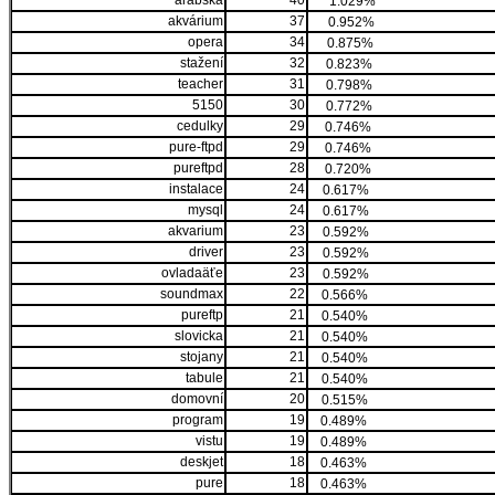
arabská
40
1.029%
akvárium
37
0.952%
opera
34
0.875%
stažení
32
0.823%
teacher
31
0.798%
5150
30
0.772%
cedulky
29
0.746%
pure-ftpd
29
0.746%
pureftpd
28
0.720%
instalace
24
0.617%
mysql
24
0.617%
akvarium
23
0.592%
driver
23
0.592%
ovladaäťe
23
0.592%
soundmax
22
0.566%
pureftp
21
0.540%
slovicka
21
0.540%
stojany
21
0.540%
tabule
21
0.540%
domovní
20
0.515%
program
19
0.489%
vistu
19
0.489%
deskjet
18
0.463%
pure
18
0.463%