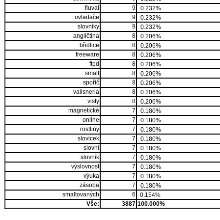
fluval
9
0.232%
ovladače
9
0.232%
slovníky
9
0.232%
angličtina
8
0.206%
břidlice
8
0.206%
freeware
8
0.206%
ftpd
8
0.206%
smalt
8
0.206%
spořič
8
0.206%
valisneria
8
0.206%
visty
8
0.206%
magnetické
7
0.180%
online
7
0.180%
rostliny
7
0.180%
slovicek
7
0.180%
slovní
7
0.180%
slovník
7
0.180%
výslovnost
7
0.180%
výuka
7
0.180%
zásoba
7
0.180%
smaltovaných
6
0.154%
Vše:
3887
100.000%