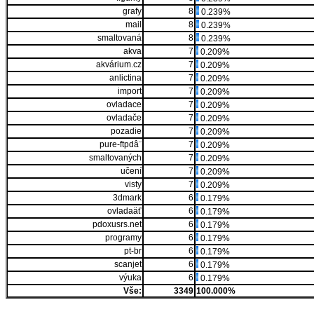
grafy
8
0.239%
mail
8
0.239%
smaltovaná
8
0.239%
akva
7
0.209%
akvárium.cz
7
0.209%
anlictina
7
0.209%
import
7
0.209%
ovladace
7
0.209%
ovladače
7
0.209%
pozadie
7
0.209%
pure-ftpdâ¨
7
0.209%
smaltovaných
7
0.209%
učení
7
0.209%
visty
7
0.209%
3dmark
6
0.179%
ovladaäť
6
0.179%
pdoxusrs.net
6
0.179%
programy
6
0.179%
pt-br
6
0.179%
scanjet
6
0.179%
výuka
6
0.179%
Vše:
3349
100.000%