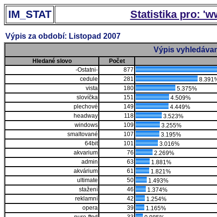
IM_STAT
Statistika pro: '
Výpis za období: Listopad 2007
Výpis vyhledávan
Hledané slovo
Počet
-Ostatni-
877
cedule
281
8.391
vista
180
5.375%
slovíčka
151
4.509%
plechové
149
4.449%
headway
118
3.523%
windows
109
3.255%
smaltované
107
3.195%
64bit
101
3.016%
akvarium
76
2.269%
admin
63
1.881%
akvárium
61
1.821%
ultimate
50
1.493%
stažení
46
1.374%
reklamní
42
1.254%
opera
39
1.165%