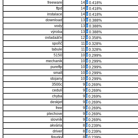
freeware
14
0.418%
ftpd
14
0.418%
instalace
14
0.418%
download
13
0.388%
vody
13
0.388%
výroba
13
0.388%
ovladaäťe
12
0.358%
spořič
11
0.328%
tabule
11
0.328%
5150
10
0.299%
mechanik
10
0.299%
pureftp
10
0.299%
smalt
10
0.299%
stojany
10
0.299%
3500c
9
0.269%
cedulí
9
0.269%
chyba
9
0.269%
deskjet
9
0.269%
free
9
0.269%
plechove
9
0.269%
slovník
9
0.269%
akvária
8
0.239%
driver
8
0.239%
figurky
8
0.239%