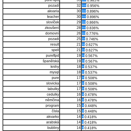
pure-ftpd
33
0.985%
pozadí
32
0.956%
akvaria
30
0.896%
teacher
30
0.896%
slovíček
29
0.866%
zkoušení
28
0.836%
domovní
26
0.776%
pozadi
25
0.746%
result
21
0.627%
spell
21
0.627%
pureftpd
19
0.567%
španělská
19
0.567%
knihy
18
0.537%
mysql
18
0.537%
pure
17
0.508%
slovicka
17
0.508%
tabulky
17
0.508%
cedulky
16
0.478%
němčina
16
0.478%
program
15
0.448%
čísla
15
0.448%
akvarko
14
0.418%
arabská
14
0.418%
bubliny
14
0.418%