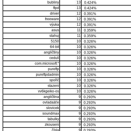
bubliny
13
0.424%
ftpd
13
0.424%
driver
12
0.391%
freeware
12
0.391%
výuka
12
0.391%
asus
11
0.359%
stahuj
11
0.359%
5150
10
0.326%
64-bit
10
0.326%
angličtiny
10
0.326%
cedulí
10
0.326%
com.microsoft:*
10
0.326%
pureftp
10
0.326%
pureftpdadmin
10
0.326%
spořič
10
0.326%
stazeni
10
0.326%
vv6kgeiko-os
10
0.326%
angličtina
9
0.293%
ovladaäťe
9
0.293%
slovicek
9
0.293%
soundmax
9
0.293%
tabulky
9
0.293%
zkouseni
9
0.293%
čísla
9
0.293%