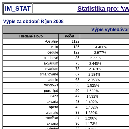
IM_STAT
Statistika pro: '
Výpis za období: Říjen 2008
Výpis vyhledávan
Hledané slovo
Počet
-Ostatni-
1122
vista
135
4.400%
cedule
122
3.977%
plechové
85
2.771%
akvárium
75
2.445%
akvarium
73
2.379%
smaltované
67
2.184%
admin
63
2.053%
windows
56
1.825%
pure-ftpd
50
1.630%
64bit
47
1.532%
akvária
43
1.402%
opera
43
1.402%
ultimate
38
1.239%
slovíčka
37
1.206%
akvaria
36
1.173%