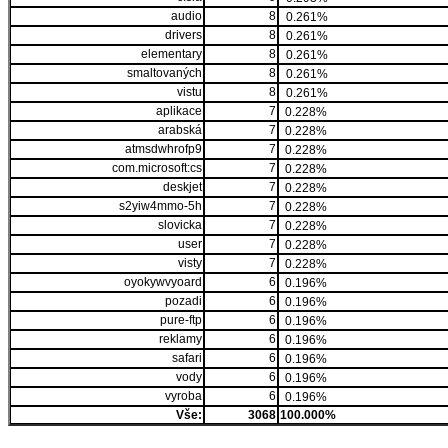
audio
8
0.261%
drivers
8
0.261%
elementary
8
0.261%
smaltovaných
8
0.261%
vistu
8
0.261%
aplikace
7
0.228%
arabská
7
0.228%
atmsdwhrofp9
7
0.228%
com.microsoft:cs
7
0.228%
deskjet
7
0.228%
s2yiw4mmo-5h
7
0.228%
slovicka
7
0.228%
user
7
0.228%
visty
7
0.228%
oyokywvyoard
6
0.196%
pozadi
6
0.196%
pure-ftp
6
0.196%
reklamy
6
0.196%
safari
6
0.196%
vody
6
0.196%
vyroba
6
0.196%
Vše:
3068
100.000%