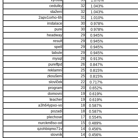
výroba
33
1.076%
cedulky
32
1.043%
stažení
32
1.043%
2apv1orho-6h
31
1.010%
instalace
30
0.978%
pure
30
0.978%
headway
29
0.945%
result
29
0.945%
spell
29
0.945%
tabule
29
0.945%
mysql
28
0.913%
pureftpd
26
0.847%
reklamní
25
0.815%
zkoušení
25
0.815%
slovíček
22
0.717%
program
20
0.652%
domovní
19
0.619%
teacher
19
0.619%
a3h64ypxo-vo
18
0.587%
pozadí
18
0.587%
plechove
17
0.554%
nurckm8so-od
15
0.489%
qzohbiqmo71v
14
0.456%
slovník
14
0.456%