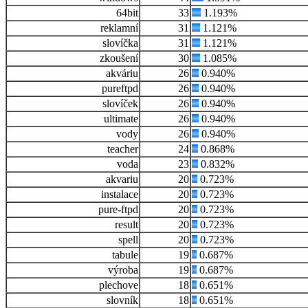
64bit
33
1.193%
reklamní
31
1.121%
slovíčka
31
1.121%
zkoušení
30
1.085%
akváriu
26
0.940%
pureftpd
26
0.940%
slovíček
26
0.940%
ultimate
26
0.940%
vody
26
0.940%
teacher
24
0.868%
voda
23
0.832%
akvariu
20
0.723%
instalace
20
0.723%
pure-ftpd
20
0.723%
result
20
0.723%
spell
20
0.723%
tabule
19
0.687%
výroba
19
0.687%
plechove
18
0.651%
slovník
18
0.651%