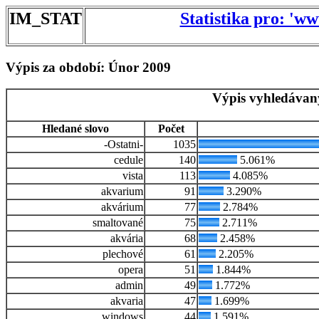
IM_STAT
Statistika pro: 'w
Výpis za období: Únor 2009
Výpis vyhledávan
Hledané slovo
Počet
-Ostatni-
1035
cedule
140
5.061%
vista
113
4.085%
akvarium
91
3.290%
akvárium
77
2.784%
smaltované
75
2.711%
akvária
68
2.458%
plechové
61
2.205%
opera
51
1.844%
admin
49
1.772%
akvaria
47
1.699%
windows
44
1.591%