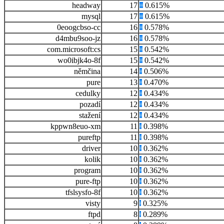
headway
17
0.615%
mysql
17
0.615%
0eoogcbso-cc
16
0.578%
d4mbu9soo-jz
16
0.578%
com.microsoft:cs
15
0.542%
wo0ibjk4o-8f
15
0.542%
němčina
14
0.506%
pure
13
0.470%
cedulky
12
0.434%
pozadí
12
0.434%
stažení
12
0.434%
kppwn8euo-xm
11
0.398%
pureftp
11
0.398%
driver
10
0.362%
kolik
10
0.362%
program
10
0.362%
pure-ftp
10
0.362%
tfslsysfo-8f
10
0.362%
visty
9
0.325%
ftpd
8
0.289%