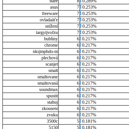
staré
8
0.289%
asus
7
0.253%
freeware
7
0.253%
ovladaäťe
7
0.253%
snížení
7
0.253%
targyijvofzu
7
0.253%
bubliny
6
0.217%
chrome
6
0.217%
nksjmphdo-nt
6
0.217%
plechová
6
0.217%
scanjet
6
0.217%
smalt
6
0.217%
smaltovane
6
0.217%
smaltovaná
6
0.217%
soundmax
6
0.217%
spustit
6
0.217%
stahuj
6
0.217%
zkouseni
6
0.217%
zvuku
6
0.217%
3500c
5
0.181%
5150
5
0.181%