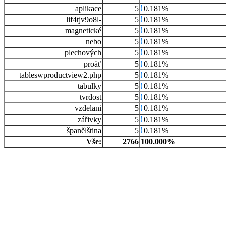
aplikace
5
0.181%
lif4tjv9o8l-
5
0.181%
magnetické
5
0.181%
nebo
5
0.181%
plechových
5
0.181%
proäť
5
0.181%
tableswproductview2.php
5
0.181%
tabulky
5
0.181%
tvrdost
5
0.181%
vzdelani
5
0.181%
zářivky
5
0.181%
španělština
5
0.181%
Vše:
2766
100.000%