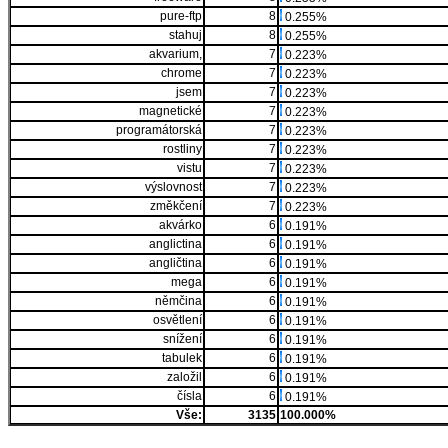
pure-ftp
8
0.255%
stahuj
8
0.255%
akvarium,
7
0.223%
chrome
7
0.223%
jsem
7
0.223%
magnetické
7
0.223%
programátorská
7
0.223%
rostliny
7
0.223%
vistu
7
0.223%
výslovnost
7
0.223%
změkčení
7
0.223%
akvárko
6
0.191%
anglictina
6
0.191%
angličtina
6
0.191%
mega
6
0.191%
němčina
6
0.191%
osvětlení
6
0.191%
snížení
6
0.191%
tabulek
6
0.191%
založil
6
0.191%
čísla
6
0.191%
Vše:
3135
100.000%