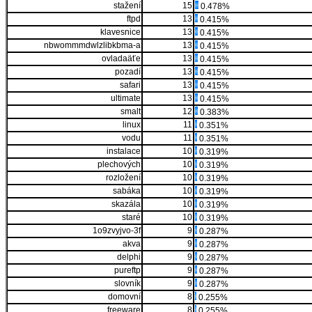
stažení
15
0.478%
ftpd
13
0.415%
klavesnice
13
0.415%
nbwommmdwlzlibkbma-a
13
0.415%
ovladaäťe
13
0.415%
pozadí
13
0.415%
safari
13
0.415%
ultimate
13
0.415%
smalt
12
0.383%
linux
11
0.351%
vodu
11
0.351%
instalace
10
0.319%
plechových
10
0.319%
rozložení
10
0.319%
sabáka
10
0.319%
skazála
10
0.319%
staré
10
0.319%
1o9zvyjvo-3f
9
0.287%
akva
9
0.287%
delphi
9
0.287%
pureftp
9
0.287%
slovník
9
0.287%
domovní
8
0.255%
freeware
8
0.255%