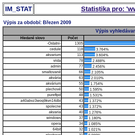
IM_STAT
Statistika pro: '
Výpis za období: Březen 2009
Výpis vyhledávan
Hledané slovo
Počet
-Ostatni-
1305
cedule
118
3.764%
akvarium
113
3.604%
vista
78
2.488%
admin
77
2.456%
smaltované
66
2.105%
akvária
63
2.010%
akvárium
55
1.754%
plechové
50
1.595%
pureftpd
48
1.531%
a40abvz3woq9kvn14dbi
43
1.372%
spolecne
43
1.372%
akvaria
40
1.276%
windows
37
1.180%
opera
34
1.085%
64bit
32
1.021%