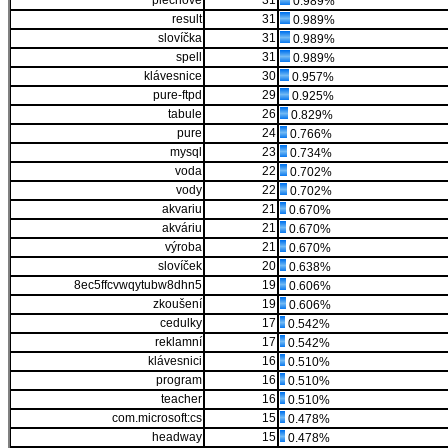
plechove
31
0.989%
result
31
0.989%
slovíčka
31
0.989%
spell
31
0.989%
klávesnice
30
0.957%
pure-ftpd
29
0.925%
tabule
26
0.829%
pure
24
0.766%
mysql
23
0.734%
voda
22
0.702%
vody
22
0.702%
akvariu
21
0.670%
akváriu
21
0.670%
výroba
21
0.670%
slovíček
20
0.638%
8ec5ffcvwqytubw8dhn5
19
0.606%
zkoušení
19
0.606%
cedulky
17
0.542%
reklamní
17
0.542%
klávesnici
16
0.510%
program
16
0.510%
teacher
16
0.510%
com.microsoft:cs
15
0.478%
headway
15
0.478%