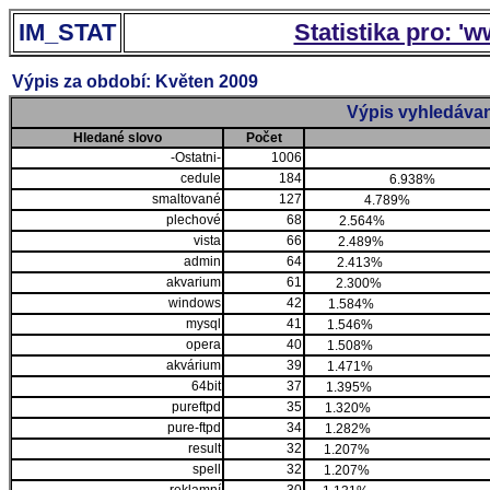
IM_STAT
Statistika pro: '
Výpis za období: Květen 2009
Výpis vyhledávan
Hledané slovo
Počet
-Ostatni-
1006
cedule
184
6.938%
smaltované
127
4.789%
plechové
68
2.564%
vista
66
2.489%
admin
64
2.413%
akvarium
61
2.300%
windows
42
1.584%
mysql
41
1.546%
opera
40
1.508%
akvárium
39
1.471%
64bit
37
1.395%
pureftpd
35
1.320%
pure-ftpd
34
1.282%
result
32
1.207%
spell
32
1.207%