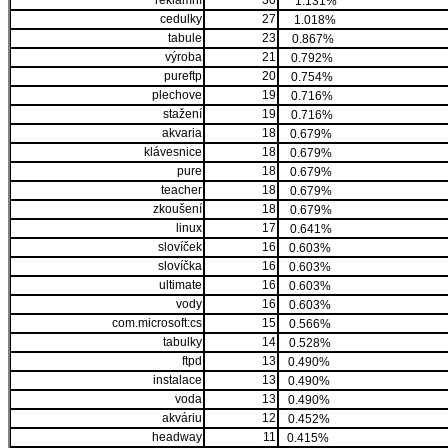
reklamní
30
1.131%
cedulky
27
1.018%
tabule
23
0.867%
výroba
21
0.792%
pureftp
20
0.754%
plechove
19
0.716%
stažení
19
0.716%
akvaria
18
0.679%
klávesnice
18
0.679%
pure
18
0.679%
teacher
18
0.679%
zkoušení
18
0.679%
linux
17
0.641%
slovíček
16
0.603%
slovíčka
16
0.603%
ultimate
16
0.603%
vody
16
0.603%
com.microsoft:cs
15
0.566%
tabulky
14
0.528%
ftpd
13
0.490%
instalace
13
0.490%
voda
13
0.490%
akváriu
12
0.452%
headway
11
0.415%