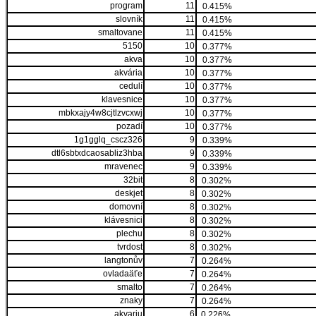
program
11
0.415%
slovník
11
0.415%
smaltovane
11
0.415%
5150
10
0.377%
akva
10
0.377%
akvária
10
0.377%
cedulí
10
0.377%
klavesnice
10
0.377%
mbkxajy4w8cjtlzvcxwj
10
0.377%
pozadí
10
0.377%
1g1gglq_cscz326
9
0.339%
dtl6sbtxdcaosabliz3hba
9
0.339%
mravenec
9
0.339%
32bit
8
0.302%
deskjet
8
0.302%
domovní
8
0.302%
klávesnici
8
0.302%
plechu
8
0.302%
tvrdost
8
0.302%
langtonův
7
0.264%
ovladaäťe
7
0.264%
smalto
7
0.264%
znaky
7
0.264%
akvariu
6
0.226%