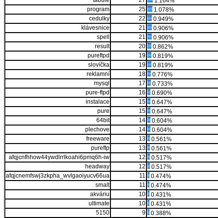
tabule
27
1.164%
program
25
1.078%
cedulky
22
0.949%
klávesnice
21
0.906%
spell
21
0.906%
result
20
0.862%
pureftpd
19
0.819%
slovíčka
19
0.819%
reklamní
18
0.776%
mysql
17
0.733%
pure-ftpd
16
0.690%
instalace
15
0.647%
pure
15
0.647%
64bit
14
0.604%
plechove
14
0.604%
freeware
13
0.561%
pureftp
13
0.561%
afqjcnfhhow44ywdlrrlkoahi6pmq6h-iw
12
0.517%
headway
12
0.517%
afqjcnemfswj3zkpha_wvlgaoiyucv66ua
11
0.474%
smalt
11
0.474%
akváriu
10
0.431%
ultimate
10
0.431%
5150
9
0.388%