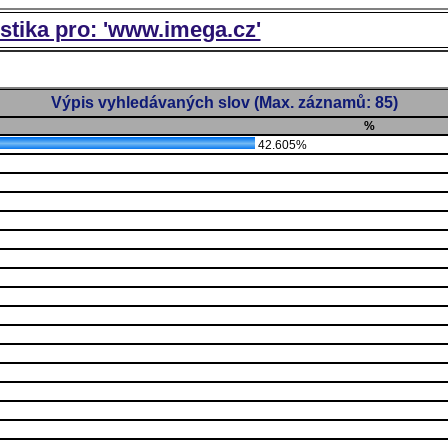
istika pro: 'www.imega.cz'
Výpis vyhledávaných slov (Max. záznamů: 85)
%
42.605%