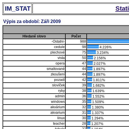
IM_STAT
Stat
Výpis za období: Záři 2009
Hledané slovo
Počet
-Ostatni-
988
cedule
98
4.226%
plechové
75
3.234%
vista
50
2.156%
opera
47
2.027%
smaltované
44
1.897%
zkoušení
44
1.897%
pozadí
42
1.811%
slovíček
39
1.682%
ryby
38
1.639%
admin
36
1.552%
windows
35
1.509%
akvárium
32
1.380%
akvarium
31
1.337%
linux
30
1.294%
teacher
28
1.207%