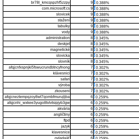
br78l_kmcqspzhf5zzpy
9
0.388%
com.microsoft:cs
9
0.388%
slovicek
9
0.388%
stažení
9
0.388%
tabulky
9
0.388%
vody
9
0.388%
administration
8
0.345%
deskjet
8
0.345%
magnetické
8
0.345%
slovicka
8
0.345%
slovník
8
0.345%
afqjcnfxspnjki5fswucrundbtncyfnong
7
0.302%
klávesnici
7
0.302%
safari
7
0.302%
výroba
7
0.302%
zkouseni
7
0.302%
afqjcneztempqzoy8wt7qombfmurujljba
6
0.259%
afqjcnhi_wxkee3yugo8tvlvtsipjyb3gw
6
0.259%
akvária
6
0.259%
angličtiny
6
0.259%
ftpd
6
0.259%
jazyk
6
0.259%
klavesnice
6
0.259%
ovladaäť
6
0.259%