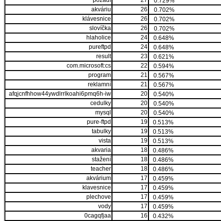
pozadí
27
0.729%
akváriu
26
0.702%
klávesnice
26
0.702%
slovíčka
26
0.702%
hlaholice
24
0.648%
pureftpd
24
0.648%
result
23
0.621%
com.microsoft:cs
22
0.594%
program
21
0.567%
reklamní
21
0.567%
afqjcnfhhow44ywdlrrlkoahi6pmq6h-iw
20
0.540%
cedulky
20
0.540%
mysql
20
0.540%
pure-ftpd
19
0.513%
tabulky
19
0.513%
vista
19
0.513%
akvaria
18
0.486%
stažení
18
0.486%
teacher
18
0.486%
akvárium
17
0.459%
klavesnice
17
0.459%
plechove
17
0.459%
vody
17
0.459%
0cagqfjaa
16
0.432%