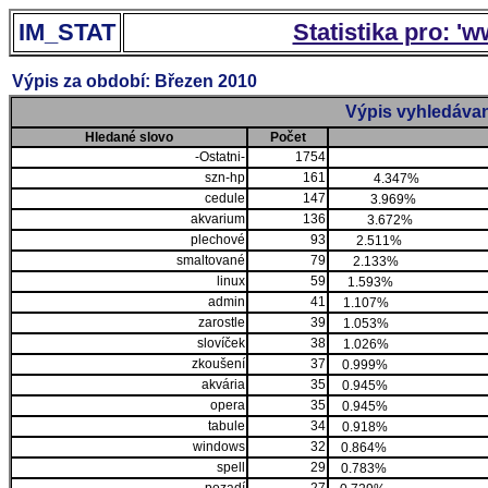
IM_STAT
Statistika pro: '
Výpis za období: Březen 2010
Výpis vyhledávan
Hledané slovo
Počet
-Ostatni-
1754
szn-hp
161
4.347%
cedule
147
3.969%
akvarium
136
3.672%
plechové
93
2.511%
smaltované
79
2.133%
linux
59
1.593%
admin
41
1.107%
zarostle
39
1.053%
slovíček
38
1.026%
zkoušení
37
0.999%
akvária
35
0.945%
opera
35
0.945%
tabule
34
0.918%
windows
32
0.864%
spell
29
0.783%