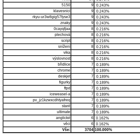
5150
9
0.243%
klavesnici
9
0.243%
rkyu-ur3w8gig57fyse3
9
0.243%
znaky
9
0.243%
0cayqfjaa
8
0.216%
plechová
8
0.216%
script
8
0.216%
snížení
8
0.216%
vika
8
0.216%
výslovnost
8
0.216%
břidlice
7
0.189%
chrome
7
0.189%
deskjet
7
0.189%
figurky
7
0.189%
ftpd
7
0.189%
iceweasel-a
7
0.189%
pv_jz1kzwxcdhtyafreq
7
0.189%
staré
7
0.189%
ultimate
7
0.189%
anglické
6
0.162%
věci
6
0.162%
Vše:
3704
100.000%