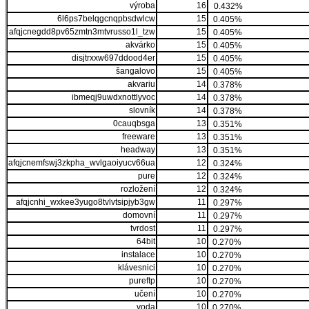
výroba
16
0.432%
6l6ps7belqgcnqpbsdwlcw
15
0.405%
afqjcnegdd8pv65zmtn3mtvrusso1l_tzw
15
0.405%
akvárko
15
0.405%
disjtrxxw697ddood4er
15
0.405%
šangalovo
15
0.405%
akvariu
14
0.378%
ibmeqj9uwdxnottlyvoc
14
0.378%
slovník
14
0.378%
0cauqbsga
13
0.351%
freeware
13
0.351%
headway
13
0.351%
afqjcnemfswj3zkpha_wvlgaoiyucv66ua
12
0.324%
pure
12
0.324%
rozložení
12
0.324%
afqjcnhi_wxkee3yugo8tvlvtsipjyb3gw
11
0.297%
domovní
11
0.297%
tvrdost
11
0.297%
64bit
10
0.270%
instalace
10
0.270%
klávesnici
10
0.270%
pureftp
10
0.270%
učení
10
0.270%
voda
10
0.270%