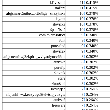
klávesnici
11
0.415%
stažení
11
0.415%
afqjcnezrc5utbrczbftb3hgy_zmsyjmxa
10
0.378%
layout
10
0.378%
slovicka
10
0.378%
španělská
10
0.378%
com.microsoft:cs
9
0.340%
font
9
0.340%
pure-ftpd
9
0.340%
slovíček
9
0.340%
afqjcnemfswj3zkpha_wvlgaoiyucv66ua
8
0.302%
arabska
8
0.302%
pureftp
8
0.302%
slovník
8
0.302%
staré
8
0.302%
zkoušení
8
0.302%
0cdiqfjae
7
0.264%
afqjcnhi_wxkee3yugo8tvlvtsipjyb3gw
7
0.264%
arabská
7
0.264%
freeware
7
0.264%