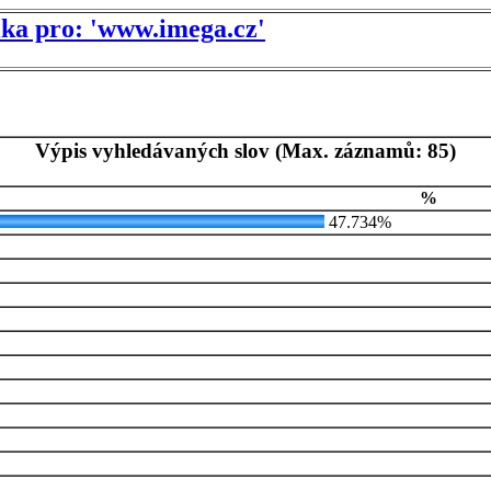
tika pro: 'www.imega.cz'
Výpis vyhledávaných slov (Max. záznamů: 85)
%
47.734%