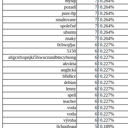
mysql
7
0.264%
pozadí
7
0.264%
pure-ftp
7
0.264%
smaltovane
7
0.264%
společné
7
0.264%
ubuntu
7
0.264%
znaky
7
0.264%
0cbwqfjac
6
0.227%
5150
6
0.227%
afqjcnfxspnjki5fswucrundbtncyfnong
6
0.227%
akvária
6
0.227%
anglická
6
0.227%
břidlice
6
0.227%
debian
6
0.227%
lenny
6
0.227%
spell
6
0.227%
teacher
6
0.227%
voda
6
0.227%
vodu
6
0.227%
výroba
6
0.227%
0cbqqbsga
5
0.189%