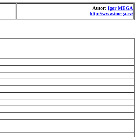
Autor:
Igor MEGA
http://www.imega.cz/