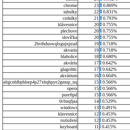
chrome
23
0.869%
tabulky
22
0.831%
cedulky
21
0.793%
klávesnice
20
0.755%
plechove
20
0.755%
slovíčka
20
0.755%
2hvthduswqlxgujxpzad
19
0.718%
akvariu
19
0.718%
hlaholice
18
0.680%
akváriu
17
0.642%
glagolitic
17
0.642%
akvárium
16
0.604%
afqjcnhlbphlsep4p27xhqhpye2gmup_nq
15
0.566%
opera
15
0.566%
pureftpd
15
0.566%
0cbuqfjaa
14
0.529%
windows
13
0.491%
klavesnice
12
0.453%
rozložení
12
0.453%
keyboard
11
0.415%