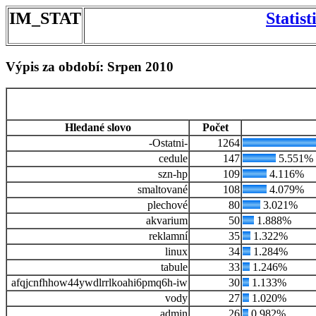
IM_STAT
Statis
Výpis za období: Srpen 2010
Hledané slovo
Počet
-Ostatni-
1264
cedule
147
5.551%
szn-hp
109
4.116%
smaltované
108
4.079%
plechové
80
3.021%
akvarium
50
1.888%
reklamní
35
1.322%
linux
34
1.284%
tabule
33
1.246%
afqjcnfhhow44ywdlrrlkoahi6pmq6h-iw
30
1.133%
vody
27
1.020%
admin
26
0.982%