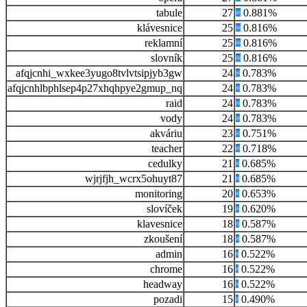
tabule
27
0.881%
klávesnice
25
0.816%
reklamní
25
0.816%
slovník
25
0.816%
afqjcnhi_wxkee3yugo8tvlvtsipjyb3gw
24
0.783%
afqjcnhlbphlsep4p27xhqhpye2gmup_nq
24
0.783%
raid
24
0.783%
vody
24
0.783%
akváriu
23
0.751%
teacher
22
0.718%
cedulky
21
0.685%
wjrjfjh_wcrx5ohuyt87
21
0.685%
monitoring
20
0.653%
slovíček
19
0.620%
klavesnice
18
0.587%
zkoušení
18
0.587%
admin
16
0.522%
chrome
16
0.522%
headway
16
0.522%
pozadi
15
0.490%