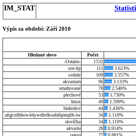
IM_STAT
Statis
Výpis za období: Záři 2010
Hledané slovo
Počet
-Ostatni-
1532
szn-hp
111
3.623%
cedule
109
3.557%
akvarium
96
3.133%
smaltované
78
2.546%
plechové
53
1.730%
linux
49
1.599%
hlaholice
44
1.436%
afqjcnfhhow44ywdlrrlkoahi6pmq6h-iw
34
1.110%
slovíčka
34
1.110%
akvariu
28
0.914%
opera
27
0.881%