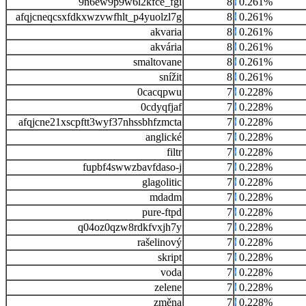
9n6ew9p9w6l2kfce_fgi
8
0.261%
afqjcneqcsxfdkxwzvwfhlt_p4yuolzl7g
8
0.261%
akvaria
8
0.261%
akvária
8
0.261%
smaltovane
8
0.261%
snížit
8
0.261%
0cacqpwu
7
0.228%
0cdyqfjaf
7
0.228%
afqjcne21xscpftt3wyf37nhssbhfzmcta
7
0.228%
anglické
7
0.228%
filtr
7
0.228%
fupbf4swwzbavfdaso-j
7
0.228%
glagolitic
7
0.228%
mdadm
7
0.228%
pure-ftpd
7
0.228%
q04oz0qzw8rdkfvxjh7y
7
0.228%
rašelinový
7
0.228%
skript
7
0.228%
voda
7
0.228%
zelene
7
0.228%
změna
7
0.228%