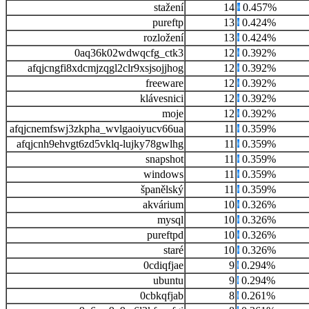
stažení
14
0.457%
pureftp
13
0.424%
rozložení
13
0.424%
0aq36k02wdwqcfg_ctk3
12
0.392%
afqjcngfi8xdcmjzqgl2clr9xsjsojjhog
12
0.392%
freeware
12
0.392%
klávesnici
12
0.392%
moje
12
0.392%
afqjcnemfswj3zkpha_wvlgaoiyucv66ua
11
0.359%
afqjcnh9ehvgt6zd5vklq-lujky78gwlhg
11
0.359%
snapshot
11
0.359%
windows
11
0.359%
španělský
11
0.359%
akvárium
10
0.326%
mysql
10
0.326%
pureftpd
10
0.326%
staré
10
0.326%
0cdiqfjae
9
0.294%
ubuntu
9
0.294%
0cbkqfjab
8
0.261%