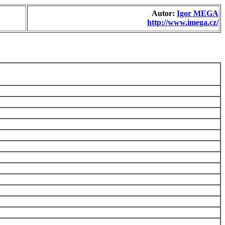
Autor:
Igor MEGA
http://www.imega.cz/