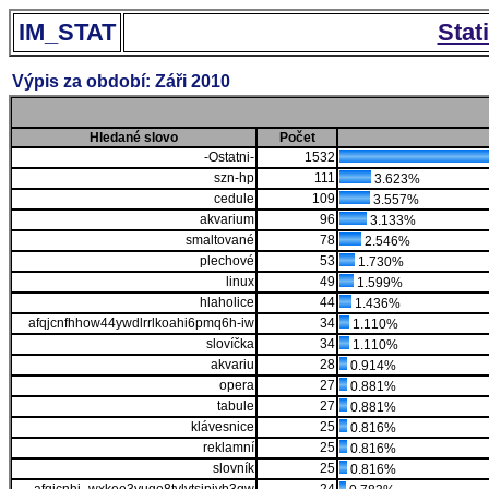
IM_STAT
Stat
Výpis za období: Záři 2010
Hledané slovo
Počet
-Ostatni-
1532
szn-hp
111
3.623%
cedule
109
3.557%
akvarium
96
3.133%
smaltované
78
2.546%
plechové
53
1.730%
linux
49
1.599%
hlaholice
44
1.436%
afqjcnfhhow44ywdlrrlkoahi6pmq6h-iw
34
1.110%
slovíčka
34
1.110%
akvariu
28
0.914%
opera
27
0.881%
tabule
27
0.881%
klávesnice
25
0.816%
reklamní
25
0.816%
slovník
25
0.816%