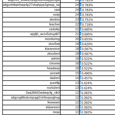
afqjcnhi_wxkee3yugo8tvlvtsipjyb3gw
24
0.783%
afqjcnhlbphlsep4p27xhqhpye2gmup_nq
24
0.783%
raid
24
0.783%
vody
24
0.783%
akváriu
23
0.751%
teacher
22
0.718%
cedulky
21
0.685%
wjrjfjh_wcrx5ohuyt87
21
0.685%
monitoring
20
0.653%
slovíček
19
0.620%
klavesnice
18
0.587%
zkoušení
18
0.587%
admin
16
0.522%
chrome
16
0.522%
headway
16
0.522%
pozadi
15
0.490%
stažení
14
0.457%
pureftp
13
0.424%
rozložení
13
0.424%
0aq36k02wdwqcfg_ctk3
12
0.392%
afqjcngfi8xdcmjzqgl2clr9xsjsojjhog
12
0.392%
freeware
12
0.392%
klávesnici
12
0.392%
moje
12
0.392%