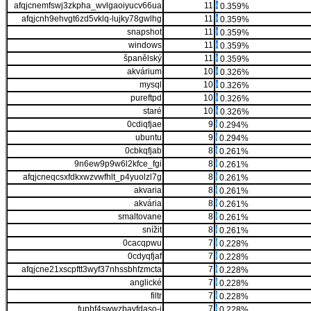
afqjcnemfswj3zkpha_wvlgaoiyucv66ua
11
0.359%
afqjcnh9ehvgt6zd5vklq-lujky78gwlhg
11
0.359%
snapshot
11
0.359%
windows
11
0.359%
španělský
11
0.359%
akvárium
10
0.326%
mysql
10
0.326%
pureftpd
10
0.326%
staré
10
0.326%
0cdiqfjae
9
0.294%
ubuntu
9
0.294%
0cbkqfjab
8
0.261%
9n6ew9p9w6l2kfce_fgi
8
0.261%
afqjcneqcsxfdkxwzvwfhlt_p4yuolzl7g
8
0.261%
akvaria
8
0.261%
akvária
8
0.261%
smaltovane
8
0.261%
snížit
8
0.261%
0cacqpwu
7
0.228%
0cdyqfjaf
7
0.228%
afqjcne21xscpftt3wyf37nhssbhfzmcta
7
0.228%
anglické
7
0.228%
filtr
7
0.228%
fupbf4swwzbavfdaso-j
7
0.228%