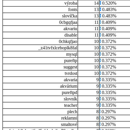
výroba
14
0.520%
fonts
13
0.483%
slovíčka
13
0.483%
0cbgqfjaa
11
0.409%
akvariu
11
0.409%
disable
11
0.409%
0chkqfjao
10
0.372%
_z41tvfxlceboplk8fal
10
0.372%
mysql
10
0.372%
pureftp
10
0.372%
suggest
10
0.372%
tvrdost
10
0.372%
akvaria
9
0.335%
akvárium
9
0.335%
pureftpd
9
0.335%
slovník
9
0.335%
teacher
9
0.335%
plech
8
0.297%
reklamni
8
0.297%
smaltové
8
0.297%