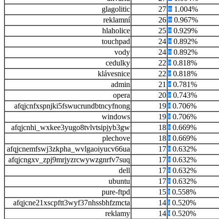
glagolitic
27
1.004%
reklamní
26
0.967%
hlaholice
25
0.929%
touchpad
24
0.892%
vody
24
0.892%
cedulky
22
0.818%
klávesnice
22
0.818%
admin
21
0.781%
opera
20
0.743%
afqjcnfxspnjki5fswucrundbtncyfnong
19
0.706%
windows
19
0.706%
afqjcnhi_wxkee3yugo8tvlvtsipjyb3gw
18
0.669%
plechove
18
0.669%
afqjcnemfswj3zkpha_wvlgaoiyucv66ua
17
0.632%
afqjcngxv_zpj9mrjyzrcwywzgnrfv7suq
17
0.632%
dell
17
0.632%
ubuntu
17
0.632%
pure-ftpd
15
0.558%
afqjcne21xscpftt3wyf37nhssbhfzmcta
14
0.520%
reklamy
14
0.520%