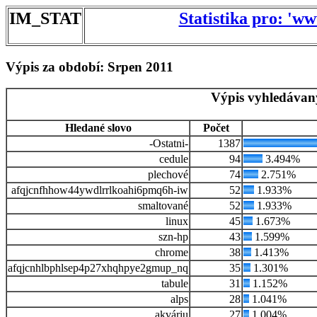
IM_STAT
Statistika pro: 'w
Výpis za období: Srpen 2011
Výpis vyhledávan
Hledané slovo
Počet
-Ostatni-
1387
cedule
94
3.494%
plechové
74
2.751%
afqjcnfhhow44ywdlrrlkoahi6pmq6h-iw
52
1.933%
smaltované
52
1.933%
linux
45
1.673%
szn-hp
43
1.599%
chrome
38
1.413%
afqjcnhlbphlsep4p27xhqhpye2gmup_nq
35
1.301%
tabule
31
1.152%
alps
28
1.041%
akváriu
27
1.004%