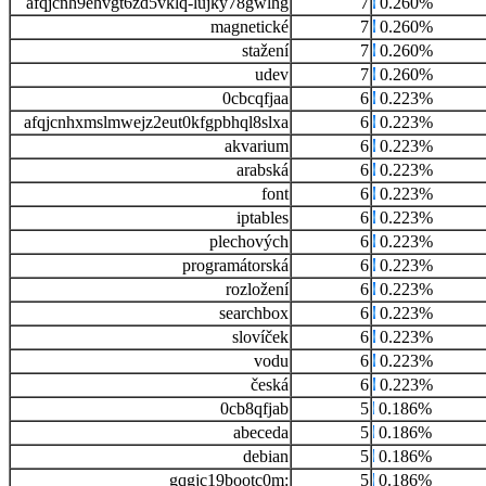
afqjcnh9ehvgt6zd5vklq-lujky78gwlhg
7
0.260%
magnetické
7
0.260%
stažení
7
0.260%
udev
7
0.260%
0cbcqfjaa
6
0.223%
afqjcnhxmslmwejz2eut0kfgpbhql8slxa
6
0.223%
akvarium
6
0.223%
arabská
6
0.223%
font
6
0.223%
iptables
6
0.223%
plechových
6
0.223%
programátorská
6
0.223%
rozložení
6
0.223%
searchbox
6
0.223%
slovíček
6
0.223%
vodu
6
0.223%
česká
6
0.223%
0cb8qfjab
5
0.186%
abeceda
5
0.186%
debian
5
0.186%
gqgjc19bootc0m:
5
0.186%