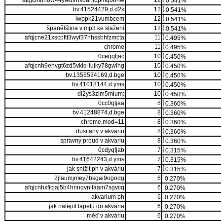
afqjcnfhhow44ywdlrrlkoahi6pmq6h-iw
12
0.541%
bv.41524429,d.d2k
12
0.541%
iwppk21vumbcem
12
0.541%
španělština v mp3 ke stažení
12
0.541%
afqjcne21xscpftt3wyf37nhssbhfzmcta
11
0.495%
chrome
11
0.495%
0cegqfjac
10
0.450%
afqjcnh9ehvgt6zd5vklq-lujky78gwlhg
10
0.450%
bv.1355534169,d.bge
10
0.450%
bv.41018144,d.yms
10
0.450%
di2ys3zlm5mium:
10
0.450%
0cc0qfjaa
8
0.360%
bv.41248874,d.bge
8
0.360%
chrome,mod=11
8
0.360%
dusitany v akvariu
8
0.360%
spravny proud v akvariu
8
0.360%
0cdyqfjab
7
0.315%
bv.41642243,d.yms
7
0.315%
jak snížit ph v akváriu
7
0.315%
2jfaumjmey7bsgai9ogodg
6
0.270%
afqjcnhxficjaj5b4hnnqvnltaam7sgvcq
6
0.270%
akvarium ph
6
0.270%
jak nalepit tapetu do akvaria
6
0.270%
měď v akváriu
6
0.270%