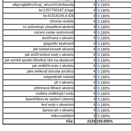
afqjcngjbt8nz3cup_whzsz41dnrbasvta
4
0.180%
bv.1357700187,d.bge
4
0.180%
bv.41018144,d.d2k
4
0.180%
chrome-mobile
4
0.180%
co způsobuje zásaditost akvária
4
0.180%
cviceni ceske vyslovnosti
4
0.180%
dusičnany v akvariu
4
0.180%
glagolitic keyboard
4
0.180%
jak nalepit pozadi akvaria
4
0.180%
jak snižit tvrdost vody v akvariu
4
0.180%
jak vyrobit spodní dřevěný rám na akvárium
4
0.180%
jak změkčit vodu v akváriu
4
0.180%
jake velikosti dorusta ancitrus
4
0.180%
magnetické cedule
4
0.180%
ph v akvariu
4
0.180%
přehnaná filtrace akvária
4
0.180%
rostlina změkčující vodu
4
0.180%
španělština ke stažení zdarma
4
0.180%
test vody v akvarium
4
0.180%
úprava ph v akvariu
4
0.180%
wlkccszjelkjim
4
0.180%
Vše:
2220
100.000%