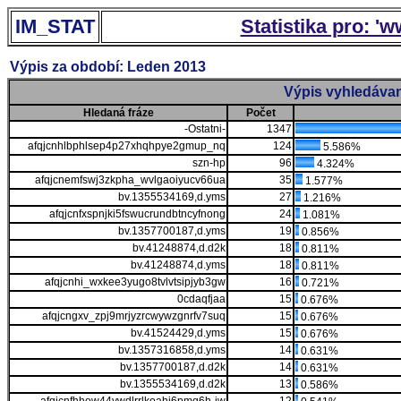
IM_STAT
Statistika pro: '
Výpis za období: Leden 2013
Výpis vyhledávan
Hledaná fráze
Počet
-Ostatni-
1347
afqjcnhlbphlsep4p27xhqhpye2gmup_nq
124
5.586%
szn-hp
96
4.324%
afqjcnemfswj3zkpha_wvlgaoiyucv66ua
35
1.577%
bv.1355534169,d.yms
27
1.216%
afqjcnfxspnjki5fswucrundbtncyfnong
24
1.081%
bv.1357700187,d.yms
19
0.856%
bv.41248874,d.d2k
18
0.811%
bv.41248874,d.yms
18
0.811%
afqjcnhi_wxkee3yugo8tvlvtsipjyb3gw
16
0.721%
0cdaqfjaa
15
0.676%
afqjcngxv_zpj9mrjyzrcwywzgnrfv7suq
15
0.676%
bv.41524429,d.yms
15
0.676%
bv.1357316858,d.yms
14
0.631%
bv.1357700187,d.d2k
14
0.631%
bv.1355534169,d.d2k
13
0.586%