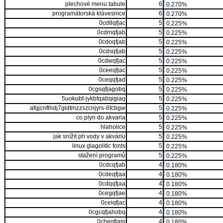
plechové menu tabule
6
0.270%
programátorská klávesnice
6
0.270%
0cd8qfjac
5
0.225%
0cdmqfjab
5
0.225%
0cdoqfjab
5
0.225%
0cdsqfjab
5
0.225%
0cdwqfjac
5
0.225%
0ceeqfjac
5
0.225%
0ceqqfjad
5
0.225%
0cgsqfjagobq
5
0.225%
5uokubt-jykbtqabqigiaq
5
0.225%
afqjcnflhdj7gldtmzzszcnjyrs-6fcbgw
5
0.225%
co plyn do akvaria
5
0.225%
hlaholice
5
0.225%
jak snížit ph vody v akváriu
5
0.225%
linux glagolitic fonts
5
0.225%
stažení programů
5
0.225%
0cdcqfjab
4
0.180%
0cdeqfjaa
4
0.180%
0cdqqfjaa
4
0.180%
0cegqfjae
4
0.180%
0ceiqfjac
4
0.180%
0cgcqfjahobq
4
0.180%
0cheqfjam
4
0.180%