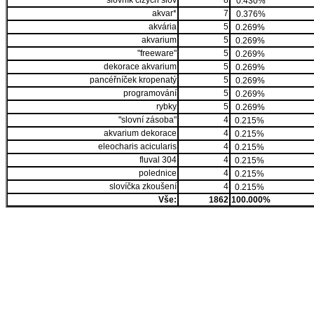
slovník cizých slov
8
0.430%
akvar*
7
0.376%
akvária
5
0.269%
akvarium
5
0.269%
"freeware"
5
0.269%
dekorace akvarium
5
0.269%
pancéřníček kropenatý
5
0.269%
programování
5
0.269%
rybky
5
0.269%
"slovní zásoba"
4
0.215%
akvarium dekorace
4
0.215%
eleocharis acicularis
4
0.215%
fluval 304
4
0.215%
polednice
4
0.215%
slovíčka zkoušení
4
0.215%
Vše:
1862
100.000%