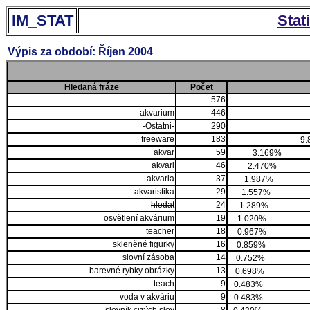
IM_STAT
Stat
Výpis za období: Říjen 2004
Hledaná fráze
Počet
576
akvarium
446
-Ostatni-
290
freeware
183
9.
akvar
59
3.169%
akvari
46
2.470%
akvaria
37
1.987%
akvaristika
29
1.557%
hledat
24
1.289%
osvětlení akvárium
19
1.020%
teacher
18
0.967%
skleněné figurky
16
0.859%
slovní zásoba
14
0.752%
barevné rybky obrázky
13
0.698%
teach
9
0.483%
voda v akváriu
9
0.483%