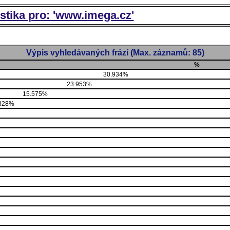
istika pro: 'www.imega.cz'
Výpis vyhledávaných frází (Max. záznamů: 85)
%
30.934%
23.953%
15.575%
828%