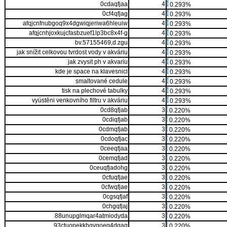
0cdaqfjaa
4
0.293%
0cf4qfjag
4
0.293%
afqjcnfnubgoq9x4dgwiqjeriwa6hleuiw
4
0.293%
afqjcnhjoxkujcfasbzuef1lp3bc8x4f-g
4
0.293%
bv.57155469,d.zgu
4
0.293%
jak snížit celkovou tvrdost vody v akváriu
4
0.293%
jak zvysit ph v akvariu
4
0.293%
kde je space na klavesnici
4
0.293%
smaltované cedule
4
0.293%
tisk na plechové tabulky
4
0.293%
vyústěni venkovního filtru v akváriu
4
0.293%
0cd8qfjab
3
0.220%
0cdiqfjab
3
0.220%
0cdmqfjab
3
0.220%
0cdoqfjac
3
0.220%
0ceeqfjaa
3
0.220%
0cemqfjad
3
0.220%
0ceuqfjadohg
3
0.220%
0cfuqfjae
3
0.220%
0cfwqfjae
3
0.220%
0cgsqfjaf
3
0.220%
0chgqfjaj
3
0.220%
88unupglmqar4atmiodyda
3
0.220%
93ctuopekkhgygoeg4dqag
3
0.220%