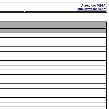
Autor:
Igor MEGA
http://www.imega.cz/