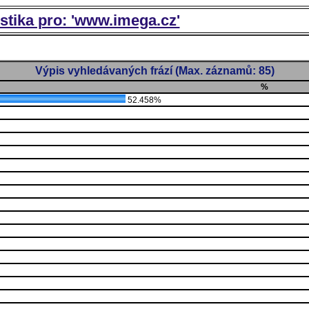
istika pro: 'www.imega.cz'
Výpis vyhledávaných frází (Max. záznamů: 85)
%
52.458%