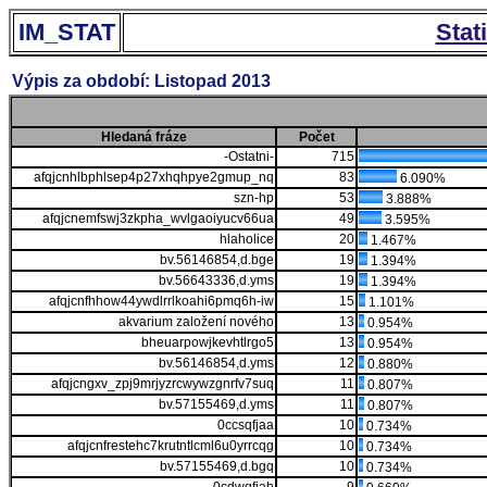
IM_STAT
Stat
Výpis za období: Listopad 2013
Hledaná fráze
Počet
-Ostatni-
715
afqjcnhlbphlsep4p27xhqhpye2gmup_nq
83
6.090%
szn-hp
53
3.888%
afqjcnemfswj3zkpha_wvlgaoiyucv66ua
49
3.595%
hlaholice
20
1.467%
bv.56146854,d.bge
19
1.394%
bv.56643336,d.yms
19
1.394%
afqjcnfhhow44ywdlrrlkoahi6pmq6h-iw
15
1.101%
akvarium založení nového
13
0.954%
bheuarpowjkevhtlrgo5
13
0.954%
bv.56146854,d.yms
12
0.880%
afqjcngxv_zpj9mrjyzrcwywzgnrfv7suq
11
0.807%
bv.57155469,d.yms
11
0.807%
0ccsqfjaa
10
0.734%
afqjcnfrestehc7krutntlcml6u0yrrcqg
10
0.734%
bv.57155469,d.bgq
10
0.734%