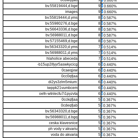
0cdwqfjab
9
0.660%
bv.55819444,d.bge
9
0.660%
images
9
0.660%
bv.55819444,d.yms
8
0.587%
bv.55980276,d.bge
8
0.587%
bv.56643336,d.bge
8
0.587%
bv.56988011,d.bge
8
0.587%
bv.57155469,d.bge
8
0.587%
bv.56343320,d.yms
7
0.514%
bv.56988011,d.yms
7
0.514%
hlaholice abeceda
7
0.514%
-b15up2ifyyr5aswkycicg
6
0.440%
0caeqjxw
6
0.440%
0cc0qfjaa
6
0.440%
di2ys3zlm5mium:
6
0.440%
iwppk21vumbcem
6
0.440%
oefn-wtnlecfu7i1pyzvta
6
0.440%
0cckqfjaa
5
0.367%
0cdeqfjab
5
0.367%
bv.56343320,d.bge
5
0.367%
bv.56988011,d.bgq
5
0.367%
ceska klavesnice
5
0.367%
ph vody v akvariu
5
0.367%
voda do akvaria
5
0.367%