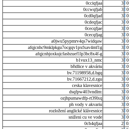
0cciqfjaa
3
0
0ccwqfjab
3
0
0cd0qfjad
3
0
0cdeqfjac
3
0
0cecqfjae
3
0
0cecqfjag
3
0
a0jwu5pypmrv4qs7widqaw
3
0
afqjcnhc9mklpkgu7ocgqv1pxfxav4mf1g
3
0
afqjcnhjoxkujcfasbzuef1lp3bc8x4f-g
3
0
b1vux13_nmc
3
0
břidlice v akváriu
3
0
bv.71198958,d.bgq
3
0
bv.71667212,d.zgu
3
0
ceska klavesnice
3
0
dsqfpw403vndlm:
3
0
ozjhpumawdfp-rt39lxq
3
0
ph vody v akvariu
3
0
rozložení anglické klávesnice
3
0
sniženi cu ve vode
3
0
0cb4qfjaa
2
0