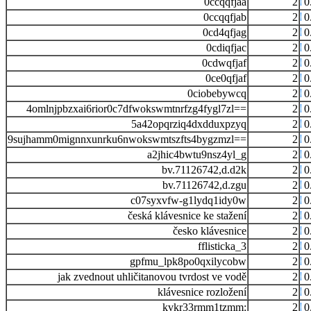
0ccqqfjaa
2
0
0ccqqfjab
2
0
0cd4qfjag
2
0
0cdiqfjac
2
0
0cdwqfjaf
2
0
0ce0qfjaf
2
0
0ciobebywcq
2
0
4omlnjpbzxai6rior0c7dfwokswmtnrfzg4fygl7zl==
2
0
5a42opqrziq4dxdduxpzyq
2
0
9sujhamm0mignnxunrku6nwokswmtszfts4bygzmzl==
2
0
a2jhic4bwtu9nsz4yl_g
2
0
bv.71126742,d.d2k
2
0
bv.71126742,d.zgu
2
0
c07syxvfw-g1lydq1idy0w
2
0
česká klávesnice ke stažení
2
0
česko klávesnice
2
0
fflisticka_3
2
0
gpfmu_lpk8po0qxilycobw
2
0
jak zvednout uhličitanovou tvrdost ve vodě
2
0
klávesnice rozložení
2
0
kvkr33rmm1tzmm:
2
0