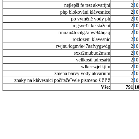
nejlepší fe test akvarijní
2
0
php blokování klávesnice
2
0
po výměně vody ph
2
0
regsvr32 ke stažení
2
0
rmu2u4focilg7abw94hqaq
2
0
rozlozeni klavesnic
2
0
rwjnu4cgm4e47aafvygwdg
2
0
sxxr2mubuo2msm
2
0
velikosti adresářů
2
0
wlkccszjelkjim
2
0
zmena barvy vody akvarium
2
0
znaky na klávesnici počítačeˇvele pismeno š č ř ž
2
0
Vše:
791
1