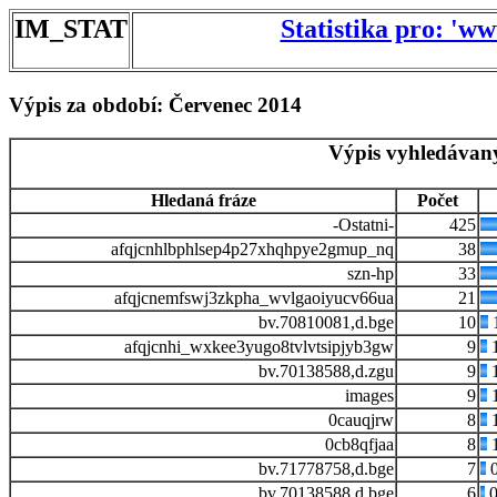
IM_STAT
Statistika pro: 'w
Výpis za období: Červenec 2014
Výpis vyhledávaný
Hledaná fráze
Počet
-Ostatni-
425
afqjcnhlbphlsep4p27xhqhpye2gmup_nq
38
szn-hp
33
afqjcnemfswj3zkpha_wvlgaoiyucv66ua
21
bv.70810081,d.bge
10
afqjcnhi_wxkee3yugo8tvlvtsipjyb3gw
9
1
bv.70138588,d.zgu
9
1
images
9
1
0cauqjrw
8
1
0cb8qfjaa
8
1
bv.71778758,d.bge
7
0
bv.70138588,d.bge
6
0