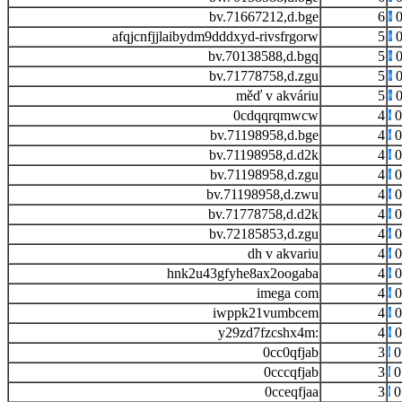
bv.71667212,d.bge
6
0
afqjcnfjjlaibydm9dddxyd-rivsfrgorw
5
0
bv.70138588,d.bgq
5
0
bv.71778758,d.zgu
5
0
měď v akváriu
5
0
0cdqqrqmwcw
4
0
bv.71198958,d.bge
4
0
bv.71198958,d.d2k
4
0
bv.71198958,d.zgu
4
0
bv.71198958,d.zwu
4
0
bv.71778758,d.d2k
4
0
bv.72185853,d.zgu
4
0
dh v akvariu
4
0
hnk2u43gfyhe8ax2oogaba
4
0
imega com
4
0
iwppk21vumbcem
4
0
y29zd7fzcshx4m:
4
0
0cc0qfjab
3
0
0cccqfjab
3
0
0cceqfjaa
3
0