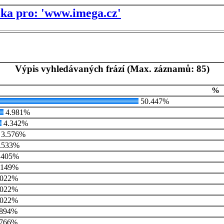
tika pro: 'www.imega.cz'
Výpis vyhledávaných frází (Max. záznamů: 85)
%
50.447%
4.981%
4.342%
3.576%
.533%
.405%
.149%
.022%
.022%
.022%
894%
766%