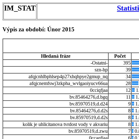
IM_STAT
Statis
Výpis za období: Únor 2015
Hledaná fráze
Počet
-Ostatni-
395
szn-hp
39
afqjcnhlbphlsep4p27xhqhpye2gmup_nq
34
afqjcnemfswj3zkpha_wvlgaoiyucv66ua
28
0cciqfjaa
12
1
bv.85464276,d.bgq
11
1
bv.85970519,d.d24
9
1
bv.85464276,d.d2s
8
1
bv.85970519,d.d2s
8
1
kolik je uhlicitanova tvrdost vody v akvariu
8
1
bv.85970519,d.zwu
7
0.
0ccaqfjaa
6
0.