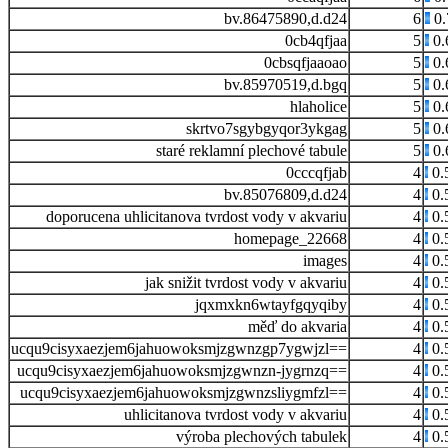
bv.86475890,d.d24
6
0.
0cb4qfjaa
5
0.
0cbsqfjaaoao
5
0.
bv.85970519,d.bgq
5
0.
hlaholice
5
0.
skrtvo7sgybgyqor3ykgag
5
0.
staré reklamní plechové tabule
5
0.
0cccqfjab
4
0.
bv.85076809,d.d24
4
0.
doporucena uhlicitanova tvrdost vody v akvariu
4
0.
homepage_22668
4
0.
images
4
0.
jak snižit tvrdost vody v akvariu
4
0.
jqxmxkn6wtayfgqyqiby
4
0.
měď do akvaria
4
0.
ucqu9cisyxaezjem6jahuowoksmjzgwnzgp7ygwjzl==
4
0.
ucqu9cisyxaezjem6jahuowoksmjzgwnzn-jygrnzq==
4
0.
ucqu9cisyxaezjem6jahuowoksmjzgwnzsliygmfzl==
4
0.
uhlicitanova tvrdost vody v akvariu
4
0.
výroba plechových tabulek
4
0.