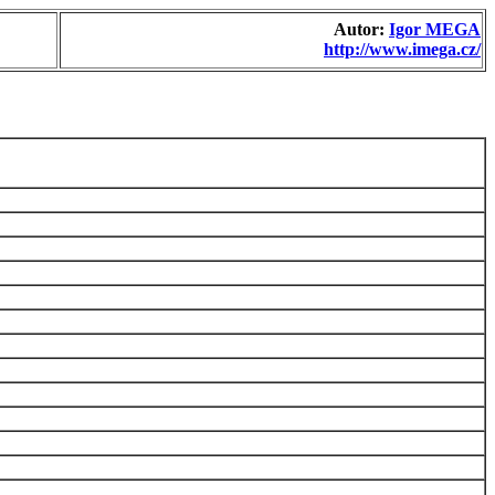
Autor:
Igor MEGA
http://www.imega.cz/