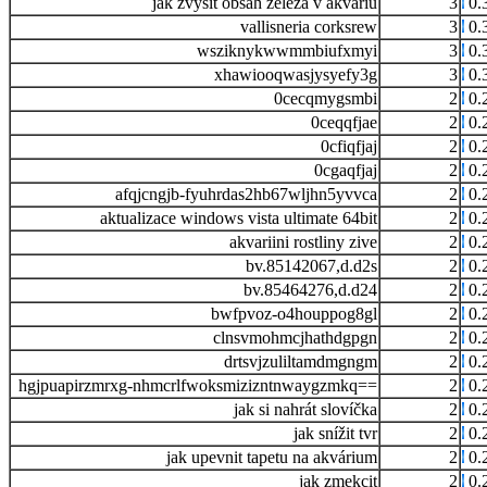
jak zvýšit obsah železa v akváriu
3
0.
vallisneria corksrew
3
0.
wsziknykwwmmbiufxmyi
3
0.
xhawiooqwasjysyefy3g
3
0.
0cecqmygsmbi
2
0.
0ceqqfjae
2
0.
0cfiqfjaj
2
0.
0cgaqfjaj
2
0.
afqjcngjb-fyuhrdas2hb67wljhn5yvvca
2
0.
aktualizace windows vista ultimate 64bit
2
0.
akvariini rostliny zive
2
0.
bv.85142067,d.d2s
2
0.
bv.85464276,d.d24
2
0.
bwfpvoz-o4houppog8gl
2
0.
clnsvmohmcjhathdgpgn
2
0.
drtsvjzuliltamdmgngm
2
0.
hgjpuapirzmrxg-nhmcrlfwoksmizizntnwaygzmkq==
2
0.
jak si nahrát slovíčka
2
0.
jak snížit tvr
2
0.
jak upevnit tapetu na akvárium
2
0.
jak zmekcit
2
0.