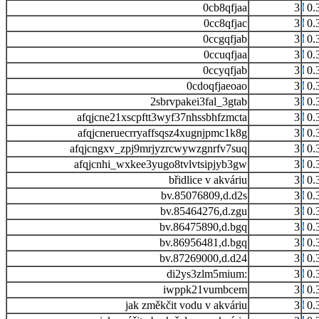
0cb8qfjaa
3
0.
0cc8qfjac
3
0.
0ccgqfjab
3
0.
0ccuqfjaa
3
0.
0ccyqfjab
3
0.
0cdoqfjaeoao
3
0.
2sbrvpakei3fal_3gtab
3
0.
afqjcne21xscpftt3wyf37nhssbhfzmcta
3
0.
afqjcneruecrryaffsqsz4xugnjpmc1k8g
3
0.
afqjcngxv_zpj9mrjyzrcwywzgnrfv7suq
3
0.
afqjcnhi_wxkee3yugo8tvlvtsipjyb3gw
3
0.
břidlice v akváriu
3
0.
bv.85076809,d.d2s
3
0.
bv.85464276,d.zgu
3
0.
bv.86475890,d.bgq
3
0.
bv.86956481,d.bgq
3
0.
bv.87269000,d.d24
3
0.
di2ys3zlm5mium:
3
0.
iwppk21vumbcem
3
0.
jak změkčit vodu v akváriu
3
0.