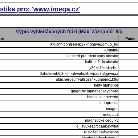
istika pro: 'www.imega.cz'
Výpis vyhledávaných frází (Max. záznamů: 85)
áze
Počet
afqjcnhlbphlsep4p27xhqhpye2gmup_nq
-Ostatni-
jak snizit proudeni vody akvaria
kolik co2 do akvaria
y29zd7fzcshx4m:
0ahukewib6j3rk6lnahviphqkhtwpaq8qfggvmaa
afqjcneruecrryaffsqsz4xugnjpmc1k8g
fonty hlaholice
glagolitic alphabet keyboard
hlaholice abeceda
ie-topresult
images
imega.cz
magnetické cedulky
o_lsv6xeacrcgaat5rxwba
rozložení klávesnice