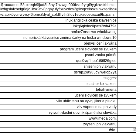
dfjruaaamntf58uxreqh9ijad8h3nyt7hzwgu900fvzofryrgi9ygkhvckhbmtc-
kxhgslatzbetg6ejc1ksz9cv8pqayufyftxuvcdov2gtksqceiosxainwsqclho=
zlaojk0ycnvryvcyl6jbmx8dyal_cpfdflivthi2lov1eqksqcecisxaj9fcqcsns=
linux anglicka ceska klavesnice
lnkq6qkdoc0patx2wh479a
nmfov7mskswx-whokkwocg
numerická klávesnice změna čárky na tečku windows 10
překysličení akvária
program uceni slovicek se zvukem
psaní znaku půměr
qos0vqf-hpo1i86l26gteq
snížení ph v akváriu
ssrhp2xa9u3c9jweiop2ya
suggest
teacher ke stazeni
tetrahymena
uceni slovicek se zvukem
vliv uhlicitanu na vyvoj jiker a pludku
vliv vápence na ph vody
vytvořit vlastní slovník španělská slovíčka
www.imega com.
zvyseni ph v akvariu
Vše:
1