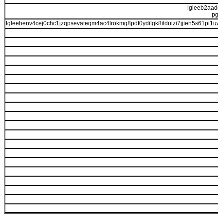
lgleeb2aad
pg
lgleehenv4cej0chc1jzqpsevateqm4ac4lrokmg8pdt0ydilgk8itduizi7jjieh5s61pi1uw