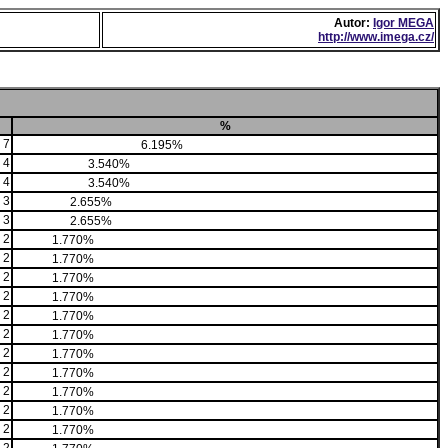
Autor:
Igor MEGA
http://www.imega.cz/
%
7
6.195%
4
3.540%
4
3.540%
3
2.655%
3
2.655%
2
1.770%
2
1.770%
2
1.770%
2
1.770%
2
1.770%
2
1.770%
2
1.770%
2
1.770%
2
1.770%
2
1.770%
2
1.770%