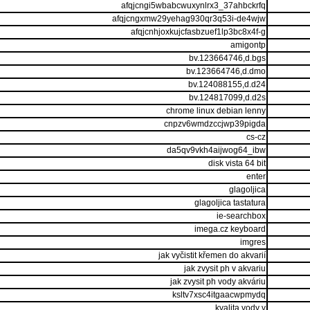
afqjcngi5wbabcwuxynlrx3_37ahbckrfq
afqjcngxmw29yehag930qr3q53i-de4wjw
afqjcnhjoxkujcfasbzuef1lp3bc8x4f-g
amigontp
bv.123664746,d.bgs
bv.123664746,d.dmo
bv.124088155,d.d24
bv.124817099,d.d2s
chrome linux debian lenny
cnpzv6wmdzccjwp39pigda
cs-cz
da5qv9vkh4aijwog64_ibw
disk vista 64 bit
enter
glagoljica
glagoljica tastatura
ie-searchbox
imega.cz keyboard
imgres
jak vyčistit křemen do akvarií
jak zvysit ph v akvariu
jak zvysit ph vody akváriu
ksltv7xsc4itgaacwpmydq
kvalita vody v