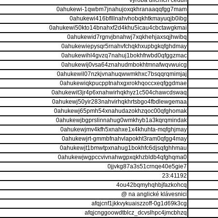
výroba uličních cedulí
0ahukewi-1qwbm7jnahujoxqkhranaaqqfgg7mam
0ahukewi416bflllnahvhobqkhtkmayuqjb0ibg
0ahukewi50kto14bnahxf2d4khu5icau4cbctawgkmai
0ahukewid7rgnvjbnahwj7xqkhehjaxsqjhwibq
0ahukewiepysqr5rnahvfchqkhxupbgkqfghdmay
0ahukewihl4gvzq7nahuj1bokhfrwbd0qfggzmac
0ahukewij0vsa64znahudmbokhtmnafwqvwuicg
0ahukewil07nzkjvnahuqwwmkhxc7bsqqrqmimjaj
0ahukewiqkpucpptnahxgxrokhqoccxeqfggdmae
0ahukewit3jr4p6xnahwirhqkhyz1c504chawcdswaq
0ahukewj50yir283nahvirhqkhrtsbgo4fbdlewgemaa
0ahukewj65pmh54xnahudazokhzqoc00qfghomak
0ahukewjbgprslinnahug0wmkhyb1a3kqrqmindak
0ahukewjmv4kfh5xnahxe1x4khuhta-mqfghjmay
0ahukewjrt-gmmbfnahvlapokht3ram0qfgg4may
0ahukewjt1bmwtpxnahug1bokhfc6djsqfghhmau
0ahukewjwgpccvivnahwgpxqkhzbldb4qfghqma0
0jjvkg87a3s51crnqe40e5gie7
23:41192
4ou42bqmyhqhbjfazkohcq
@ na anglické klávesnici
afqjcnf1jkkvykuaiszzoff-0g1d69k3cg
afqjcnggoowdtblcz_dcvslhpc4jmcbhzq