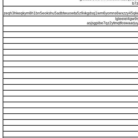
b7z
zeqh3hkeqkym8h1bn5eokshu5adbtwuowta5z9xkgdsq1wm6yomns6wxzzy45qke4
lgleeiel4gw
asjsgpibe7qz2ytmqtfoswaarj