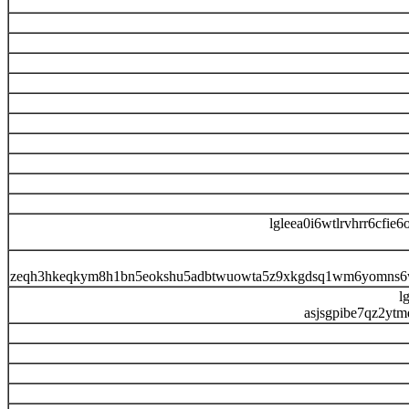
lgleea0i6wtlrvhrr6cfi
zeqh3hkeqkym8h1bn5eokshu5adbtwuowta5z9xkgdsq1wm6yomns6w
l
asjsgpibe7qz2yt