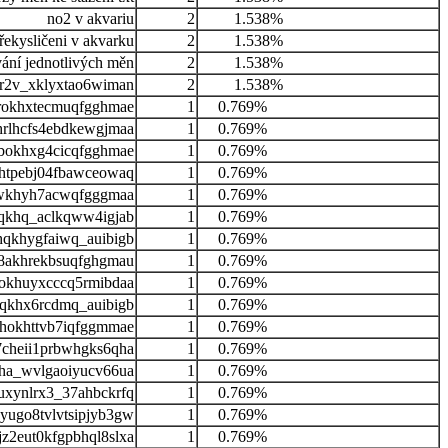
no2 v akvariu
2
1.538%
řekysličeni v akvarku
2
1.538%
vání jednotlivých měn
2
1.538%
hr2v_xklyxtao6wiman
2
1.538%
rokhxtecmuqfgghmae
1
0.769%
hrlhcfs4ebdkewgjmaa
1
0.769%
okhxg4cicqfgghmae
1
0.769%
htpebj04fbawceowaq
1
0.769%
wkhyh7acwqfgggmaa
1
0.769%
hqkhq_aclkqww4igjab
1
0.769%
qkhygfaiwq_auibigb
1
0.769%
8akhrekbsuqfghgmau
1
0.769%
okhuyxcccq5rmibdaa
1
0.769%
qkhx6rcdmq_auibigb
1
0.769%
hokhttvb7iqfggmmae
1
0.769%
7cheii1prbwhgks6qha
1
0.769%
pha_wvlgaoiyucv66ua
1
0.769%
uxynlrx3_37ahbckrfq
1
0.769%
yugo8tvlvtsipjyb3gw
1
0.769%
z2eut0kfgpbhql8slxa
1
0.769%