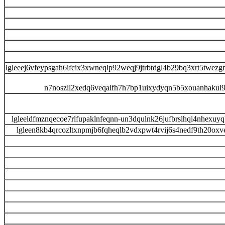
lgleeej6vfeypsgah6ifcix3xwneqlp92weqj9jtrbtdgl4b29bq3xrt5twe
n7noszll2xedq6veqaifh7h7bp1uixydyqn5b5xouanhakul
lgleeldfmznqecoe7rlfupaklnfeqnn-un3dqulnk26jufbrslhqi4nhexu
lgleen8kb4qrcozltxnpmjb6fqheqlb2vdxpwt4rvij6s4nedf9th20oxv