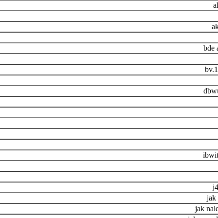
a
ak
bde 
bv.
dbwu
ibwi
j
jak
jak nal