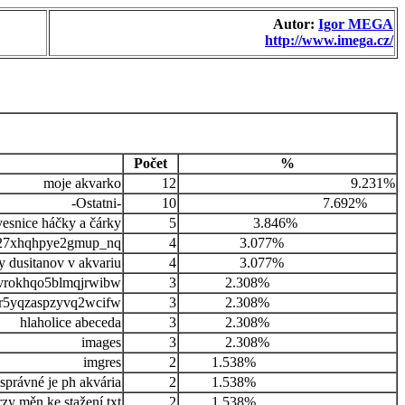
Autor:
Igor MEGA
http://www.imega.cz/
Počet
%
moje akvarko
12
9.231%
-Ostatni-
10
7.692%
vesnice háčky a čárky
5
3.846%
p27xhqhpye2gmup_nq
4
3.077%
y dusitanov v akvariu
4
3.077%
rokhqo5blmqjrwibw
3
2.308%
9r5yqzaspzyvq2wcifw
3
2.308%
hlaholice abeceda
3
2.308%
images
3
2.308%
imgres
2
1.538%
 správné je ph akvária
2
1.538%
rzy měn ke stažení txt
2
1.538%