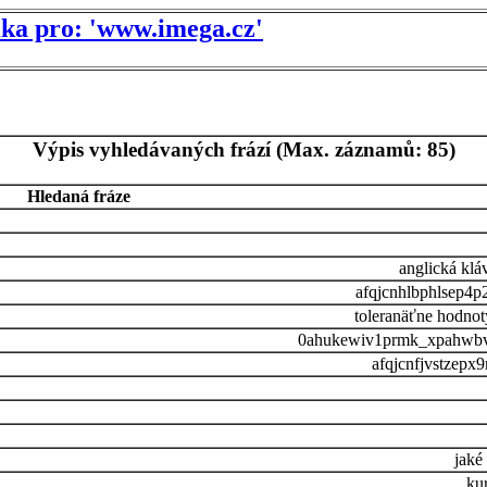
tika pro: 'www.imega.cz'
Výpis vyhledávaných frází (Max. záznamů: 85)
Hledaná fráze
anglická klá
afqjcnhlbphlsep4
toleranäťne hodnot
0ahukewiv1prmk_xpahwbv
afqjcnfjvstzepx
jaké
ku