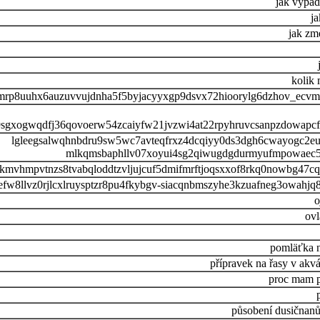
jak vypad
ja
jak zm
kolik
zgmrp8uuhx6auzuvvujdnha5f5byjacyyxgp9dsvx72hioorylg6dzhov_ecv
9sgxogwqdfj36qovoerw54zcaiyfw21jvzwi4at22rpyhruvcsanpzdowapcf
lgleegsalwqhnbdru9sw5wc7avteqfrxz4dcqiyy0ds3dgh6cwayogc2e
mlkqmsbaphllv07xoyui4sg2qiwugdgdurmyufmpowaec5s
yqkmvhmpvtnzs8tvabqloddtzvljujcuf5dmifmrftjoqsxxof8rkq0nowbg47
efw8llvz0rjlcxlruysptzr8pu4fkybgv-siacqnbmszyhe3kzuafneg3owahjq
o
ovl
pomläťka n
přípravek na řasy v akvá
proc mam p
působení dusičnanů