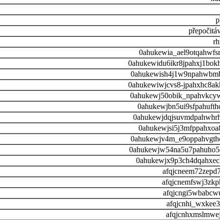
p
přepočitá
r
0ahukewia_ael9otqahwfs
0ahukewidu6ikr8jpahxj1bok
0ahukewish4j1w9npahwbmb
0ahukewiwjcvs8-jpahxhc8ak
0ahukewj50obik_npahvkcy
0ahukewjbn5ui9sfpahuft
0ahukewjdqjsuvmdpahwhrh
0ahukewjsi5j3mfppahxoa
0ahukewjv4m_e9oppahvgth
0ahukewjw54na5u7pahuho5
0ahukewjx9p3ch4dqahxec
afqjcneem72zepd
afqjcnemfswj3zk
afqjcngi5wbabcw
afqjcnhi_wxkee3
afqjcnhxmslmwej