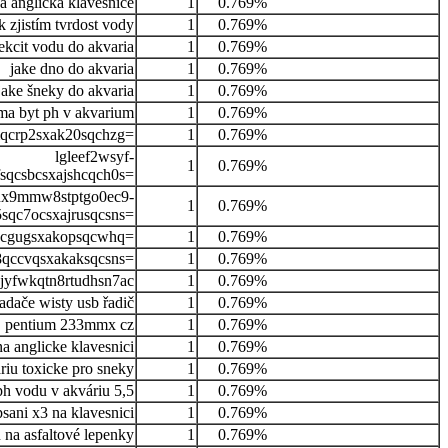
á anglická klávesnice
1
0.769%
k zjistím tvrdost vody
1
0.769%
ekcit vodu do akvaria
1
0.769%
jake dno do akvaria
1
0.769%
jake šneky do akvaria
1
0.769%
 ma byt ph v akvarium
1
0.769%
mqcrp2sxak20sqchzg=
1
0.769%
lgleef2wsyf-
1
0.769%
sqcsbcsxajshcqch0s=
ux9mmw8stptgo0ec9-
1
0.769%
qc7ocsxajrusqcsns=
cqcgugsxakopsqcwhq=
1
0.769%
8qccvqsxakaksqcsns=
1
0.769%
jyfwkqtn8rtudhsn7ac
1
0.769%
adače wisty usb řadič
1
0.769%
pentium 233mmx cz
1
0.769%
a anglicke klavesnici
1
0.769%
riu toxicke pro sneky
1
0.769%
h vodu v akváriu 5,5
1
0.769%
psani x3 na klavesnici
1
0.769%
 na asfaltové lepenky
1
0.769%