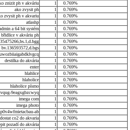
ko znizit ph v akváriu
1
0.769%
ako zvysit ph
1
0.769%
o zvysit ph v akvariu
1
0.769%
atlashp
1
0.769%
admin a 64 bit systém
1
0.769%
břidlice v akváriu ph
1
0.769%
135475266,bs.1,d.bgg
1
0.769%
bv.136593572,d.bgs
1
0.769%
wozbiiaigabdklvgcq
1
0.769%
destilka do akvária
1
0.769%
enter
1
0.769%
hlahlice
1
0.769%
hlaholice
1
0.769%
hlaholice písmo
1
0.769%
tvqug-9eagxgbzcwyq
1
0.769%
imega com
1
0.769%
imega photo
1
0.769%
4p0v4wfmietacbau-ab
1
0.769%
 dostat co2 do akvaria
1
0.769%
epit pozadí do akvária
1
0.769%