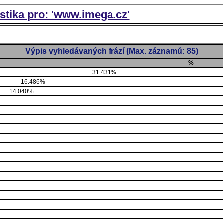
istika pro: 'www.imega.cz'
Výpis vyhledávaných frází (Max. záznamů: 85)
%
31.431%
16.486%
14.040%