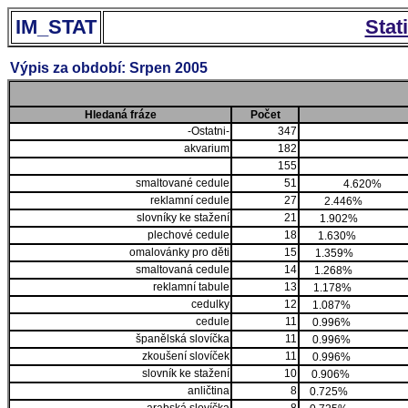
IM_STAT
Stat
Výpis za období: Srpen 2005
Hledaná fráze
Počet
-Ostatni-
347
akvarium
182
155
smaltované cedule
51
4.620%
reklamní cedule
27
2.446%
slovníky ke stažení
21
1.902%
plechové cedule
18
1.630%
omalovánky pro děti
15
1.359%
smaltovaná cedule
14
1.268%
reklamní tabule
13
1.178%
cedulky
12
1.087%
cedule
11
0.996%
španělská slovíčka
11
0.996%
zkoušení slovíček
11
0.996%
slovník ke stažení
10
0.906%
anličtina
8
0.725%