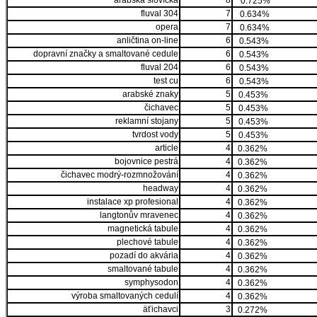
arabská slovíčka
8
0.725%
fluval 304
7
0.634%
opera
7
0.634%
anličtina on-line
6
0.543%
dopravní značky a smaltované cedule
6
0.543%
fluval 204
6
0.543%
test cu
6
0.543%
arabské znaky
5
0.453%
čichavec
5
0.453%
reklamní stojany
5
0.453%
tvrdost vody
5
0.453%
article
4
0.362%
bojovnice pestrá
4
0.362%
čichavec modrý-rozmnožování
4
0.362%
headway
4
0.362%
instalace xp profesional
4
0.362%
langtonův mravenec
4
0.362%
magnetická tabule
4
0.362%
plechové tabule
4
0.362%
pozadí do akvária
4
0.362%
smaltované tabule
4
0.362%
symphysodon
4
0.362%
výroba smaltovaných cedulí
4
0.362%
äťichavci
3
0.272%