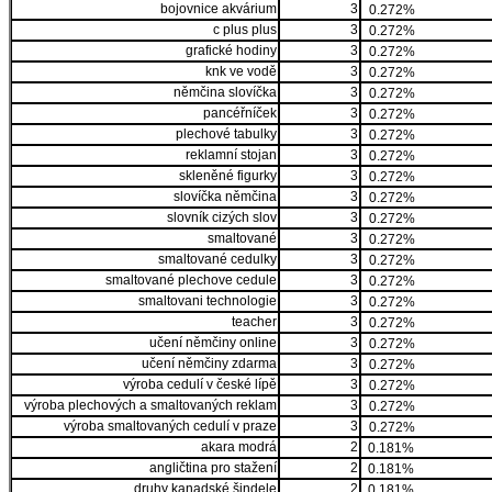
bojovnice akvárium
3
0.272%
c plus plus
3
0.272%
grafické hodiny
3
0.272%
knk ve vodě
3
0.272%
němčina slovíčka
3
0.272%
pancéřníček
3
0.272%
plechové tabulky
3
0.272%
reklamní stojan
3
0.272%
skleněné figurky
3
0.272%
slovíčka němčina
3
0.272%
slovník cizých slov
3
0.272%
smaltované
3
0.272%
smaltované cedulky
3
0.272%
smaltované plechove cedule
3
0.272%
smaltovani technologie
3
0.272%
teacher
3
0.272%
učení němčiny online
3
0.272%
učení němčiny zdarma
3
0.272%
výroba cedulí v české lípě
3
0.272%
výroba plechových a smaltovaných reklam
3
0.272%
výroba smaltovaných cedulí v praze
3
0.272%
akara modrá
2
0.181%
angličtina pro stažení
2
0.181%
druhy kanadské šindele
2
0.181%